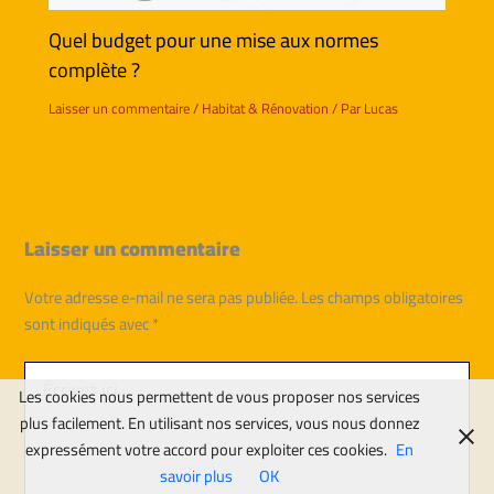
Quel budget pour une mise aux normes
complète ?
Laisser un commentaire
/
Habitat & Rénovation
/ Par
Lucas
Laisser un commentaire
Votre adresse e-mail ne sera pas publiée.
Les champs obligatoires
sont indiqués avec
*
Écrivez
ici…
Les cookies nous permettent de vous proposer nos services
plus facilement. En utilisant nos services, vous nous donnez
expressément votre accord pour exploiter ces cookies.
En
savoir plus
OK