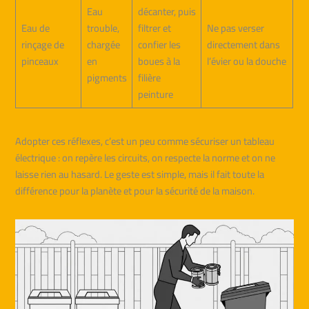
Eau
décanter, puis
Eau de
trouble,
filtrer et
Ne pas verser
rinçage de
chargée
confier les
directement dans
pinceaux
en
boues à la
l’évier ou la douche
pigments
filière
peinture
Adopter ces réflexes, c’est un peu comme sécuriser un tableau
électrique : on repère les circuits, on respecte la norme et on ne
laisse rien au hasard. Le geste est simple, mais il fait toute la
différence pour la planète et pour la sécurité de la maison.