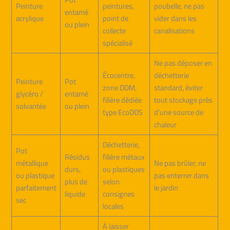
Peinture
peintures,
poubelle, ne pas
entamé
acrylique
point de
vider dans les
ou plein
collecte
canalisations
spécialisé
Ne pas déposer en
Écocentre,
déchetterie
Peinture
Pot
zone DDM,
standard, éviter
glycéro /
entamé
filière dédiée
tout stockage près
solvantée
ou plein
type EcoDDS
d’une source de
chaleur
Déchetterie,
Pot
Résidus
filière métaux
métallique
Ne pas brûler, ne
durs,
ou plastiques
ou plastique
pas enterrer dans
plus de
selon
parfaitement
le jardin
liquide
consignes
sec
locales
À laisser