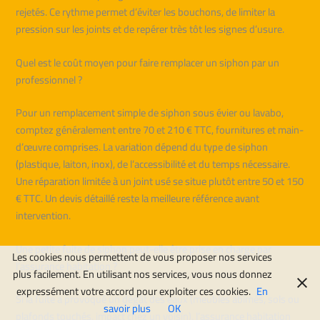
rejetés. Ce rythme permet d’éviter les bouchons, de limiter la
pression sur les joints et de repérer très tôt les signes d’usure.
Quel est le coût moyen pour faire remplacer un siphon par un
professionnel ?
Pour un remplacement simple de siphon sous évier ou lavabo,
comptez généralement entre 70 et 210 € TTC, fournitures et main-
d’œuvre comprises. La variation dépend du type de siphon
(plastique, laiton, inox), de l’accessibilité et du temps nécessaire.
Une réparation limitée à un joint usé se situe plutôt entre 50 et 150
€ TTC. Un devis détaillé reste la meilleure référence avant
intervention.
Une petite fuite de siphon peut-elle être prise en charge par
Les cookies nous permettent de vous proposer nos services
l’assurance habitation ?
plus facilement. En utilisant nos services, vous nous donnez
expressément votre accord pour exploiter ces cookies.
En
Si la fuite a provoqué un dégât des eaux (meubles abîmés, sols ou
savoir plus
OK
plafonds touchés, impact chez un voisin), l’assurance habitation