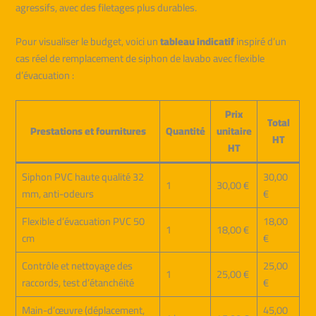
agressifs, avec des filetages plus durables.
Pour visualiser le budget, voici un
tableau indicatif
inspiré d’un
cas réel de remplacement de siphon de lavabo avec flexible
d’évacuation :
Prix
Total
Prestations et fournitures
Quantité
unitaire
HT
HT
Siphon PVC haute qualité 32
30,00
1
30,00 €
mm, anti-odeurs
€
Flexible d’évacuation PVC 50
18,00
1
18,00 €
cm
€
Contrôle et nettoyage des
25,00
1
25,00 €
raccords, test d’étanchéité
€
Main-d’œuvre (déplacement,
45,00