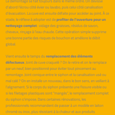
Le démontage se fait toujours dans le même ordre. On dévisse
d’abord l’écrou côté évier ou lavabo, puis celui côté canalisation
d’évacuation. La cuve est ensuite défaite pour accéder au joint. À ce
stade, le réflexe à adopter est de
profiter de l’ouverture pour un
nettoyage complet
: vidage des graisses, résidus de savon,
cheveux, rinçage à l’eau chaude. Cette opération simple supprime
une bonne partie des risques de bouchon et améliore le débit
global.
Vient ensuite le temps du
remplacement des éléments
défectueux
. Joint de cuve craquelé ? On le retire et on le remplace
par un neuf, bien positionné pour éviter tout pincement au
remontage. Joint conique entre le siphon et la canalisation usé ou
mal calé ? On en installe un nouveau, dans le bon sens, en veillant à
l’alignement. Si le corps du siphon présente une fissure visible ou
si les filetages plastiques sont “mangés”, le remplacement complet
du siphon s’impose. Dans certaines rénovations, les
professionnels recommandent de passer à un modèle en laiton
chromé ou inox, plus résistant à la chaleur et aux produits