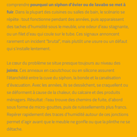
comprendre
pourquoi un siphon d’évier ou de lavabo se met à
fuir
. Dans la plupart des cuisines ou salles de bain, le scénario se
répète : tout fonctionne pendant des années, puis apparaissent
des taches d’humidité sous le meuble, une odeur d’eau stagnante,
ou un filet d’eau qui coule sur le tube. Ces signaux annoncent
rarement un incident “brutal”, mais plutôt une usure ou un défaut
qui s’installe lentement.
Le cœur du problème se situe presque toujours au niveau des
joints
. Ces anneaux en caoutchouc ou en silicone assurent
l’étanchéité entre la cuve du siphon, la bonde et la canalisation
d’évacuation. Avec les années, ils se dessèchent, se craquellent ou
se déforment à cause de la chaleur, du calcaire et des produits
ménagers. Résultat : l’eau trouve des chemins de fuite, d’abord
sous forme de micro-gouttes, puis de ruissellements plus francs.
Repérer rapidement des traces d’humidité autour de ces jonctions
permet d’agir avant que le meuble ne gonfle ou que la plinthe ne se
détache.