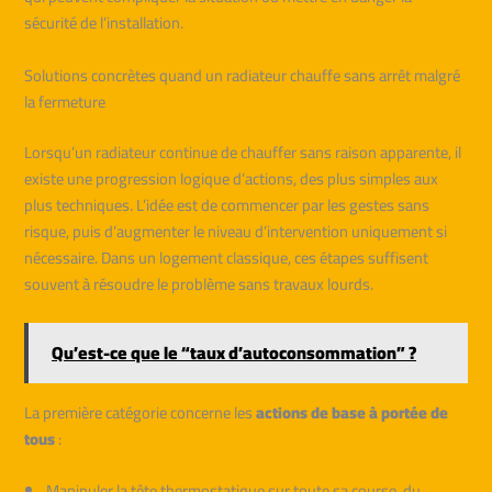
sécurité de l’installation.
Solutions concrètes quand un radiateur chauffe sans arrêt malgré
la fermeture
Lorsqu’un radiateur continue de chauffer sans raison apparente, il
existe une progression logique d’actions, des plus simples aux
plus techniques. L’idée est de commencer par les gestes sans
risque, puis d’augmenter le niveau d’intervention uniquement si
nécessaire. Dans un logement classique, ces étapes suffisent
souvent à résoudre le problème sans travaux lourds.
Qu’est-ce que le “taux d’autoconsommation” ?
La première catégorie concerne les
actions de base à portée de
tous
:
Manipuler la tête thermostatique sur toute sa course, du