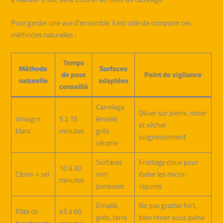
Pour garder une vue d’ensemble, il est utile de comparer ces
méthodes naturelles :
Temps
Méthode
Surfaces
de pose
Point de vigilance
naturelle
adaptées
conseillé
Carrelage
Diluer sur pierre, rincer
Vinaigre
5 à 15
émaillé,
et sécher
blanc
minutes
grès
soigneusement
cérame
Surfaces
Frottage doux pour
10 à 30
Citron + sel
non
éviter les micro-
minutes
poreuses
rayures
Émaillé,
Ne pas gratter fort,
Pâte de
45 à 60
grès, terre
bien rincer sous peine