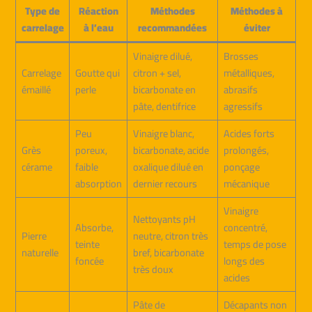
Type de
Réaction
Méthodes
Méthodes à
carrelage
à l’eau
recommandées
éviter
Vinaigre dilué,
Brosses
Carrelage
Goutte qui
citron + sel,
métalliques,
émaillé
perle
bicarbonate en
abrasifs
pâte, dentifrice
agressifs
Peu
Vinaigre blanc,
Acides forts
Grès
poreux,
bicarbonate, acide
prolongés,
cérame
faible
oxalique dilué en
ponçage
absorption
dernier recours
mécanique
Vinaigre
Nettoyants pH
Absorbe,
concentré,
Pierre
neutre, citron très
teinte
temps de pose
naturelle
bref, bicarbonate
foncée
longs des
très doux
acides
Pâte de
Décapants non