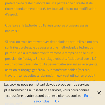
préférable de tester d’abord sur une petite zone discrète et de
rincer abondamment pour éviter tout voile blanc ou modification
d’aspect.
Que faire si la tache de rouille résiste après plusieurs essais
naturels ?
Si deux ou trois tentatives avec des solutions naturelles n’ont pas
suffi, il est préférable de passer à une méthode plus technique
plutôt que d’augmenter trop fortement le temps de pose ou la
pression de frottage. Sur carrelage robuste, l’acide oxalique dilué
ou un convertisseur de rouille peuvent être envisagés, avec gants,
aération et rinçage généreux. Sur matériaux nobles (marbre,
travertin, terres cuites anciennes), mieux vaut utiliser un produit
spécifique pH neutre et, en cas de doute, demander conseil à un
Les cookies nous permettent de vous proposer nos services
professionnel.
plus facilement. En utilisant nos services, vous nous donnez
expressément votre accord pour exploiter ces cookies.
En
Comment éviter que la rouille ne revienne sur le carrelage après
savoir plus
OK
nettoyage ?