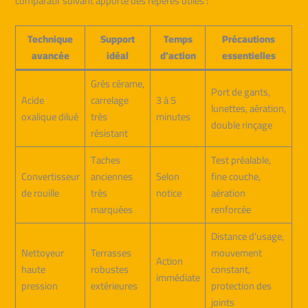
comparatif suivant apporte des repères utiles :
Technique
Support
Temps
Précautions
avancée
idéal
d’action
essentielles
Grès cérame,
Port de gants,
Acide
carrelage
3 à 5
lunettes, aération,
oxalique dilué
très
minutes
double rinçage
résistant
Taches
Test préalable,
Convertisseur
anciennes
Selon
fine couche,
de rouille
très
notice
aération
marquées
renforcée
Distance d’usage,
Nettoyeur
Terrasses
mouvement
Action
haute
robustes
constant,
immédiate
pression
extérieures
protection des
joints