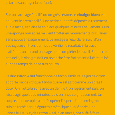
la tache sans rayer la surface).
Sur un carrelage émaillé ou un grès cérame, le
vinaigre blanc
est
souvent le premier allié. Une petite quantité, déposée directement
sur la tache, est laissée en place quelques minutes seulement. Puis
une éponge non abrasive vient frotter en mouvements circulaires,
sans appuyer exagérément. Le rinçage à l’eau claire, suivi d’un
séchage au chiffon, permet de vérifier le résultat. Si la trace
s’atténue, un second passage peut compléter le travail. Sur pierre
naturelle, le vinaigre doit en revanche être fortement dilué et utilisé
sur des temps de pose très courts.
Le duo
citron + sel
fonctionne de façon similaire. Le jus de citron
apporte l’acide citrique, tandis que le sel agit comme un abrasif
doux. On frotte la zone avec un demi-citron légèrement salé, on
laisse agir quelques minutes, puis on rince soigneusement. Un
couple, par exemple, a pu récupérer l’aspect d’un carrelage de
cuisine taché par un égouttoir métallique oublié après une
vaisselle. Deux cycles citron + sel, bien rincés, ont suffi à faire