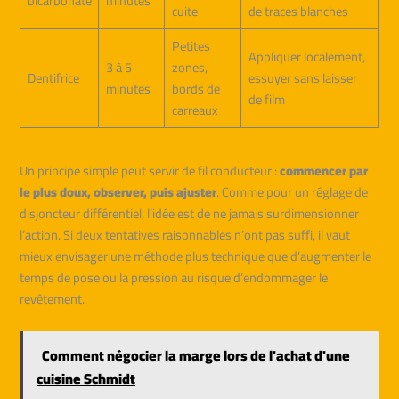
bicarbonate
minutes
cuite
de traces blanches
Petites
Appliquer localement,
3 à 5
zones,
Dentifrice
essuyer sans laisser
minutes
bords de
de film
carreaux
Un principe simple peut servir de fil conducteur :
commencer par
le plus doux, observer, puis ajuster
. Comme pour un réglage de
disjoncteur différentiel, l’idée est de ne jamais surdimensionner
l’action. Si deux tentatives raisonnables n’ont pas suffi, il vaut
mieux envisager une méthode plus technique que d’augmenter le
temps de pose ou la pression au risque d’endommager le
revêtement.
Comment négocier la marge lors de l'achat d'une
cuisine Schmidt