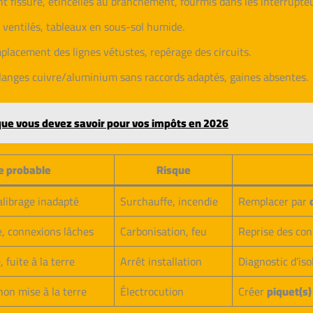
ant fissuré, étincelles au branchement, fourmis dans les interrupte
 ventilés, tableaux en sous-sol humide.
placement des lignes vétustes, repérage des circuits.
langes cuivre/aluminium sans raccords adaptés, gaines absentes.
que vous devez savoir pour vos impôts en 2026
e probable
Risque
alibrage inadapté
Surchauffe, incendie
Remplacer par
e, connexions lâches
Carbonisation, feu
Reprise des con
 fuite à la terre
Arrêt installation
Diagnostic d’is
on mise à la terre
Électrocution
Créer
piquet(s)