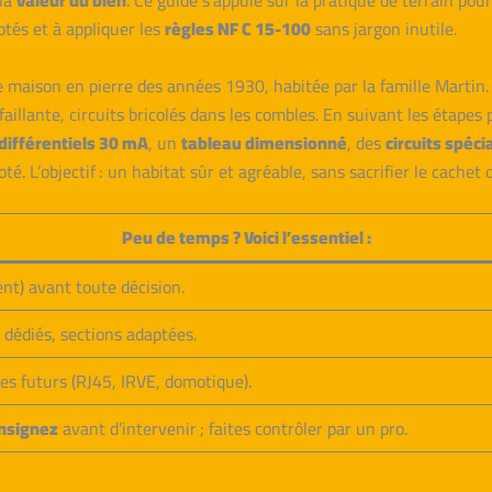
la
valeur du bien
. Ce guide s’appuie sur la pratique de terrain pou
ptés et à appliquer les
règles NF C 15-100
sans jargon inutile.
ne maison en pierre des années 1930, habitée par la famille Martin
faillante, circuits bricolés dans les combles. En suivant les étape
différentiels 30 mA
, un
tableau dimensionné
, des
circuits spéci
. L’objectif : un habitat sûr et agréable, sans sacrifier le cachet d
Peu de temps ? Voici l’essentiel :
ent) avant toute décision.
 dédiés, sections adaptées.
es futurs (RJ45, IRVE, domotique).
onsignez
avant d’intervenir ; faites contrôler par un pro.