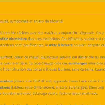
isques, symptômes et enjeux de sécurité
 ont été câblées avec des matériaux aujourd’hui dépassés. On y 
câble aluminium
dans des extensions. Ces éléments supportent m
otections sont insuffisantes, la
mise à la terre
souvent absente ou 
chauffent, odeur de chaud, disjoncteur général qui déclenche au moi
 la cuisine entière. Ce type d’usage crée des
surcharges
invisibles 
’identification des zones critiques (cuisine, salle de bains, buande
rocution
(absence de DDR 30 mA, appareils classe I non reliés à la 
stives
(tableau sous-dimensionné, circuits surchargés). Dans une r
 de bourdonnements), éclairage stable, facture mieux maîtrisée.