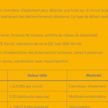
 un contrôleur d’isolement pour détecter une fuite sur le circuit é
expliquant des déclenchements aléatoires. Ce type de défaut reste in
renier, factures de travaux, schéma du réseau (si disponible).
E (terre), résistance de terre (Ω), test DDR 30 mA.
 d’implantation des prises/points lumineux, zones à préserver.
ar zones, coordination avec maçon/peintre.
Valeur cible
Matériel
> 0,5 MΩ par circuit
Contrôleur d’isolement
0 Ω (continuité assurée)
Multimètre/ohmmètre
< 100 Ω (cible pratique)
Telluromètre