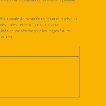
r vous aider à comprendre les enjeux, à planifier
. Elle cumule des symptômes fréquents : prises en
s présentées, cette maison retrouve une
alisés
et une réserve pour les usages futurs :
’origine.