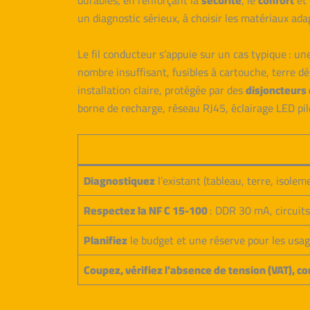
durables, en renforçant la
sécurité
, le
confort
et 
un diagnostic sérieux, à choisir les matériaux ada
Le fil conducteur s’appuie sur un cas typique : u
nombre insuffisant, fusibles à cartouche, terre dé
installation claire, protégée par des
disjoncteurs 
borne de recharge, réseau RJ45, éclairage LED piloté
Diagnostiquez
l’existant (tableau, terre, isolem
Respectez la NF C 15-100
: DDR 30 mA, circuits
Planifiez
le budget et une réserve pour les usag
Coupez, vérifiez l’absence de tension (VAT), c