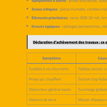
Symptômes d’alerte
: prises branlantes, isol
Zones critiques
: pièces humides, combles mal
Éléments prioritaires
: terre, DDR 30 mA, rem
Erreurs typiques
: rallonges permanentes, mé
Déclaration d’achèvement des travaux : ce 
Symptôme
Caus
Fusibles à vis récurrents
Tableau ancien, c
Prises qui chauffent
Section trop faibl
Disjoncteur général saute
Surcharge globale,
Absence de terre
Maison d’époque n