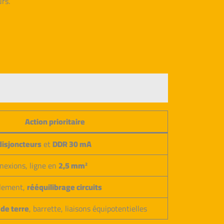
urs.
Action prioritaire
disjoncteurs
et
DDR 30 mA
nexions, ligne en
2,5 mm²
olement,
rééquilibrage circuits
 de terre
, barrette, liaisons équipotentielles