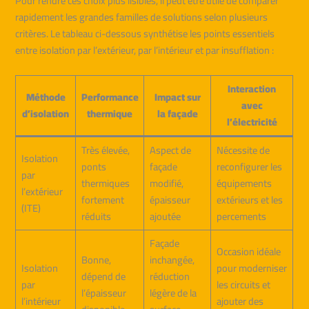
Pour rendre ces choix plus lisibles, il peut être utile de comparer
rapidement les grandes familles de solutions selon plusieurs
critères. Le tableau ci-dessous synthétise les points essentiels
entre isolation par l’extérieur, par l’intérieur et par insufflation :
Interaction
Méthode
Performance
Impact sur
avec
d’isolation
thermique
la façade
l’électricité
Très élevée,
Aspect de
Nécessite de
Isolation
ponts
façade
reconfigurer les
par
thermiques
modifié,
équipements
l’extérieur
fortement
épaisseur
extérieurs et les
(ITE)
réduits
ajoutée
percements
Façade
Occasion idéale
Bonne,
inchangée,
Isolation
pour moderniser
dépend de
réduction
par
les circuits et
l’épaisseur
légère de la
l’intérieur
ajouter des