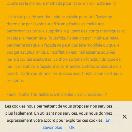
Quelle est la meilleure méthode pour isoler un mur extérieur ?
Il n’existe pas de solution unique valable partout. L’isolation
thermique par l’extérieur offre en général les meilleures
performances car elle supprime la plupart des ponts thermiques et
protège la maçonnerie. Toutefois, l’isolation par l’intérieur reste
pertinente lorsque la façade ne peut pas être modifiée ou que le
budget est plus limité. L’insufflation est intéressante pour les
murs à cavités existantes. Le choix se fait en fonction du type de
mur, de l’état de la façade, des contraintes architecturales et de la
possibilité de coordonner les travaux avec l’installation électrique
existante.
Faut-il traiter l’humidité avant d’isoler un mur extérieur ?
Les cookies nous permettent de vous proposer nos services
Oui, l’humidité doit toujours être traitée avant la pose d’un isolant.
plus facilement. En utilisant nos services, vous nous donnez
Isoler un mur humide risque de piéger l’eau à l’intérieur de la paroi,
expressément votre accord pour exploiter ces cookies.
En
ce qui dégrade les matériaux, fait chuter la performance thermique
savoir plus
OK
et peut endommager les gaines électriques ou les boîtes