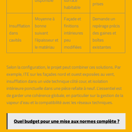
disponible
surface
prises
habitable
Moyenne à
Façade et
Demande un
Insufflation
bonne
finitions
repérage précis
dans
suivant
intérieures
des gaines et
cavités
l’épaisseur et
peu
boîtes
le matériau
modifiées
existantes
Selon la configuration, le projet peut combiner ces solutions. Par
exemple, ITE sur les façades nord et ouest exposées au vent,
insufflation dans un vide technique côté cour, et isolation
intérieure ponctuelle dans une pièce refaite à neuf. L’essentiel est
de garder une cohérence globale, en particulier sur la gestion de la
vapeur d’eau et la compatibilité avec les réseaux techniques.
Quel budget pour une mise aux normes complète ?