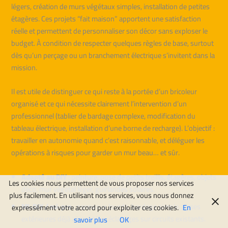
légers, création de murs végétaux simples, installation de petites
étagères. Ces projets “fait maison” apportent une satisfaction
réelle et permettent de personnaliser son décor sans exploser le
budget. À condition de respecter quelques règles de base, surtout
dès qu’un perçage ou un branchement électrique s’invitent dans la
mission.
Il est utile de distinguer ce qui reste à la portée d’un bricoleur
organisé et ce qui nécessite clairement l’intervention d’un
professionnel (tablier de bardage complexe, modification du
tableau électrique, installation d’une borne de recharge). L’objectif :
travailler en autonomie quand c’est raisonnable, et déléguer les
opérations à risques pour garder un mur beau… et sûr.
Adapté au DIY
: peinture, pose de petits treillis, étagères, objets
Les cookies nous permettent de vous proposer nos services
déco, mur végétal léger, guirlandes solaires.
plus facilement. En utilisant nos services, vous nous donnez
MI-DIY / mi-pro
: panneaux lourds, bardage simple, prises
expressément votre accord pour exploiter ces cookies.
En
extérieures déjà alimentées, éclairages sur circuits existants.
savoir plus
OK