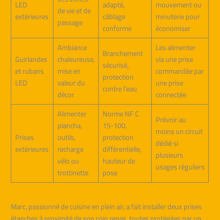
LED
adapté,
mouvement ou
de vie et de
extérieures
câblage
minuterie pour
passage
conforme
économiser
Ambiance
Les alimenter
Branchement
Guirlandes
chaleureuse,
via une prise
sécurisé,
et rubans
mise en
commandée par
protection
LED
valeur du
une prise
contre l’eau
décor
connectée
Alimenter
Norme NF C
Prévoir au
plancha,
15-100,
moins un circuit
Prises
outils,
protection
dédié si
extérieures
recharge
différentielle,
plusieurs
vélo ou
hauteur de
usages réguliers
trottinette
pose
Marc, passionné de cuisine en plein air, a fait installer deux prises
étanches à proximité de son coin repas, toutes protégées par un