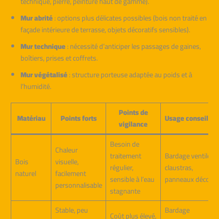
technique, pierre, peinture haut de gamme).
Mur abrité
: options plus délicates possibles (bois non traité en
façade intérieure de terrasse, objets décoratifs sensibles).
Mur technique
: nécessité d’anticiper les passages de gaines,
boîtiers, prises et coffrets.
Mur végétalisé
: structure porteuse adaptée au poids et à
l’humidité.
Points de
Matériau
Points forts
Usage conseillé
vigilance
Besoin de
Chaleur
traitement
Bardage ventilé,
Bois
visuelle,
régulier,
claustras,
naturel
facilement
sensible à l’eau
panneaux déco
personnalisable
stagnante
Stable, peu
Bardage
Coût plus élevé,