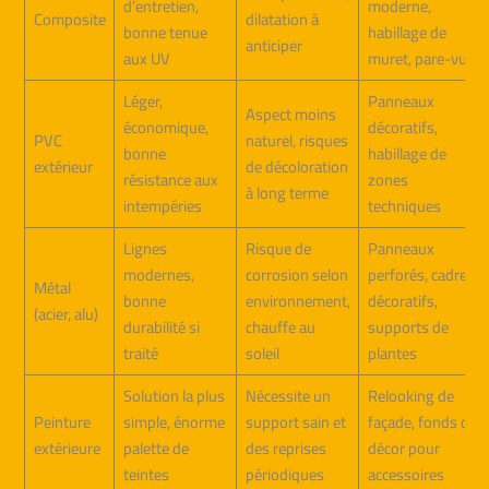
d’entretien,
moderne,
Composite
dilatation à
bonne tenue
habillage de
anticiper
aux UV
muret, pare-vue
Léger,
Panneaux
Aspect moins
économique,
décoratifs,
PVC
naturel, risques
bonne
habillage de
extérieur
de décoloration
résistance aux
zones
à long terme
intempéries
techniques
Lignes
Risque de
Panneaux
modernes,
corrosion selon
perforés, cadres
Métal
bonne
environnement,
décoratifs,
(acier, alu)
durabilité si
chauffe au
supports de
traité
soleil
plantes
Solution la plus
Nécessite un
Relooking de
Peinture
simple, énorme
support sain et
façade, fonds de
extérieure
palette de
des reprises
décor pour
teintes
périodiques
accessoires