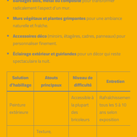
Bardages bois, métal ou composite
pour transformer
radicalement l’aspect d’un mur.
Murs végétaux et plantes grimpantes
pour une ambiance
naturelle et fraîche.
Accessoires déco
(miroirs, étagères, cadres, panneaux) pour
personnaliser finement.
Éclairage extérieur et guirlandes
pour un décor qui reste
spectaculaire la nuit.
Solution
Atouts
Niveau de
Entretien
d’habillage
principaux
difficulté
Accessible à
Rafraîchissement
Peinture
la plupart
tous les 5 à 10
extérieure
des
ans selon
bricoleurs
exposition
Texture,