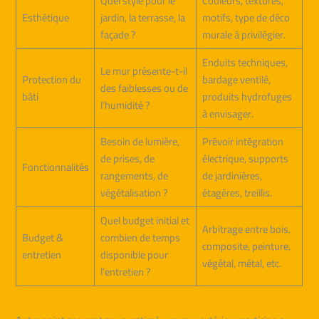
Quel style pour le
Couleurs, textures,
Esthétique
jardin, la terrasse, la
motifs, type de déco
façade ?
murale à privilégier.
Enduits techniques,
Le mur présente-t-il
Protection du
bardage ventilé,
des faiblesses ou de
bâti
produits hydrofuges
l’humidité ?
à envisager.
Besoin de lumière,
Prévoir intégration
de prises, de
électrique, supports
Fonctionnalités
rangements, de
de jardinières,
végétalisation ?
étagères, treillis.
Quel budget initial et
Arbitrage entre bois,
Budget &
combien de temps
composite, peinture,
entretien
disponible pour
végétal, métal, etc.
l’entretien ?