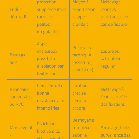
protection
Moyen à
Nettoyage,
Enduit
supplémentaire,
expert selon
reprises
décoratif
cache les
le type
ponctuelles en
petites
d’enduit
cas de fissure
irrégularités
Aspect
Pose plus
chaleureux,
Lasure ou
Bardage
technique
possibilité
saturateur
bois
(ossature,
d’isolation par
régulier
ventilation)
l’extérieur
Peu d’entretien,
Fixation
Panneaux
Nettoyage à
bonne
précise,
composites
l’eau, contrôle
résistance aux
découpe
ou PVC
des fixations
intempéries
propre
De moyen à
Fraîcheur,
Mur végétal
complexe
Arrosage, taille,
biodiversité,
/
selon le
surveillance des
effet “waouh”