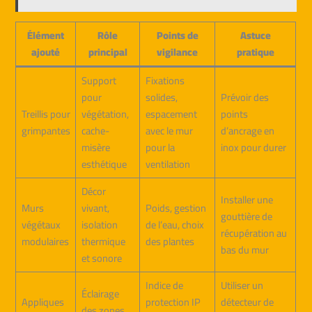
Élément
Rôle
Points de
Astuce
ajouté
principal
vigilance
pratique
Support
Fixations
pour
solides,
Prévoir des
Treillis pour
végétation,
espacement
points
grimpantes
cache-
avec le mur
d’ancrage en
misère
pour la
inox pour durer
esthétique
ventilation
Décor
Installer une
Murs
vivant,
Poids, gestion
gouttière de
végétaux
isolation
de l’eau, choix
récupération au
modulaires
thermique
des plantes
bas du mur
et sonore
Indice de
Utiliser un
Éclairage
Appliques
protection IP
détecteur de
des zones