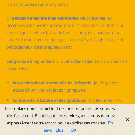
maison meulière sur le long terme
Une
maison meulière bien entretenue
peut traverser les
décennies sans perdre ni sa solidité ni son charme. L’entretien ne
consiste pas à refaire la façade tous les cinq ans, mais plutôt à
surveiller régulièrement quelques points clés et à agir dès que de
petits signaux d’alerte apparaissent.
Les gestes à intégrer dans la routine d’entretien sont simples mais
essentiels :
Inspection visuelle annuelle de la façade
: joints, pierres,
traces d’humidité, végétation grimpante.
Contrôle de la toiture et des gouttières
: feuilles, mousses,
tuiles ou ardoises déplacées.
Les cookies nous permettent de vous proposer nos services
plus facilement. En utilisant nos services, vous nous donnez
Vérification des menuiseries
: étanchéité à l’air, état des
expressément votre accord pour exploiter ces cookies.
En
peintures, bon fonctionnement des volets.
savoir plus
OK