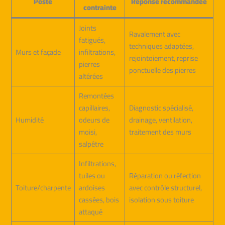
Poste
Réponse recommandée
contrainte
Joints
Ravalement avec
fatigués,
techniques adaptées,
Murs et façade
infiltrations,
rejointoiement, reprise
pierres
ponctuelle des pierres
altérées
Remontées
capillaires,
Diagnostic spécialisé,
Humidité
odeurs de
drainage, ventilation,
moisi,
traitement des murs
salpêtre
Infiltrations,
tuiles ou
Réparation ou réfection
Toiture/charpente
ardoises
avec contrôle structurel,
cassées, bois
isolation sous toiture
attaqué