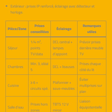
Extérieur : prises IP renforcé, éclairage avec détecteur et
horloge.
Prises
Remarques
Pièce/Zone
Éclairage
conseillées
utiles
1/4 m²,
DCL central +
Prévoir prises
Séjour
points
lampes
derrière meuble
TV/data
d’appoint
TV
Min. 3, idéal
Prises chaque
Chambres
DCL + liseuses
5
côté du lit
Éviter
≥ 6 +
Plafonnier +
Cuisine
multiprises sur
circuits spé.
sous-meubles
plan
Liaison
Prises hors
TBTS 12 V
Salle d’eau
équipotentielle
zones
miroir