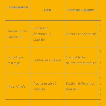
B
Amélioration
Gain
Point de vigilance
pr
Sch
Protection
Tableau neuf +
clair,
électronique,
Calibres et sélectivité
parafoudre
esp
stabilité
rése
Mod
Domotique
Compatibilité
certi
Confort et sobriété
éclairage
neutre/interrupteurs
noti
res
Inst
Recharge sûre à
Section, différentiel
par
IRVE 7,4 kW
domicile
type A/F
élec
qual
Cont