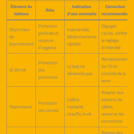
Élément du
Indication
Correction
Rôle
tableau
d’une anomalie
recommandée
Protection
Dégager
Disjoncteur
Inaccessible,
générale et
l’accès, vérifier
de
déclenchements
coupure
le réglage
branchement
répétés
d’urgence
d’intensité
Remplacement
Protection
Le test ne
de l’ID et
ID 30 mA
des
déclenche pas
contrôle de la
personnes
terre
Adapter aux
Calibre
sections de
Protection
Disjoncteurs
inadapté,
câbles,
des circuits
chauffe, bruit
resserrer les
connexions
Reprise des