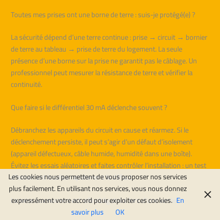
Toutes mes prises ont une borne de terre : suis-je protégé(e) ?
La sécurité dépend d’une terre continue : prise → circuit → bornier
de terre au tableau → prise de terre du logement. La seule
présence d’une borne sur la prise ne garantit pas le câblage. Un
professionnel peut mesurer la résistance de terre et vérifier la
continuité.
Que faire si le différentiel 30 mA déclenche souvent ?
Débranchez les appareils du circuit en cause et réarmez. Si le
déclenchement persiste, il peut s’agir d’un défaut d’isolement
(appareil défectueux, câble humide, humidité dans une boîte).
Évitez les essais aléatoires et faites contrôler l’installation : un test
Les cookies nous permettent de vous proposer nos services
d’isolement localise rapidement le défaut.
plus facilement. En utilisant nos services, vous nous donnez
expressément votre accord pour exploiter ces cookies.
En
La mise aux normes est-elle obligatoire lors d’une vente ?
savoir plus
OK