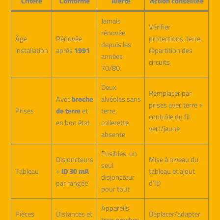
Critère
Conforme
Alerte
Action conseillée
Jamais
Vérifier
rénovée
Âge
Rénovée
protections, terre,
depuis les
installation
après
1991
répartition des
années
circuits
70/80
Deux
Remplacer par
Avec
broche
alvéoles sans
prises avec terre +
Prises
de terre
et
terre,
contrôle du fil
en bon état
collerette
vert/jaune
absente
Fusibles, un
Disjoncteurs
Mise à niveau du
seul
Tableau
+
ID 30 mA
tableau et ajout
disjoncteur
par rangée
d’ID
pour tout
Appareils
Pièces
Distances et
Déplacer/adapter
trop proches