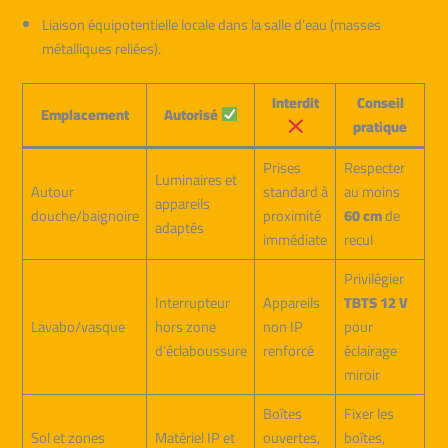
Liaison équipotentielle locale dans la salle d’eau (masses
métalliques reliées).
Interdit
Conseil
Emplacement
Autorisé
pratique
Prises
Respecter
Luminaires et
Autour
standard à
au moins
appareils
douche/baignoire
proximité
60 cm
de
adaptés
immédiate
recul
Privilégier
Interrupteur
Appareils
TBTS 12 V
Lavabo/vasque
hors zone
non IP
pour
d’éclaboussure
renforcé
éclairage
miroir
Boîtes
Fixer les
Sol et zones
Matériel IP et
ouvertes,
boîtes,