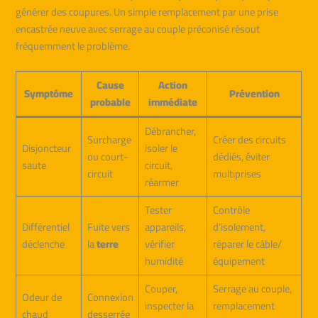
générer des coupures. Un simple remplacement par une prise
encastrée neuve avec serrage au couple préconisé résout
fréquemment le problème.
Cause
Action
Symptôme
Prévention
probable
immédiate
Débrancher,
Surcharge
Créer des circuits
Disjoncteur
isoler le
ou court-
dédiés, éviter
saute
circuit,
circuit
multiprises
réarmer
Tester
Contrôle
Différentiel
Fuite vers
appareils,
d’isolement,
déclenche
la
terre
vérifier
réparer le câble/
humidité
équipement
Couper,
Serrage au couple,
Odeur de
Connexion
inspecter la
remplacement
chaud
desserrée