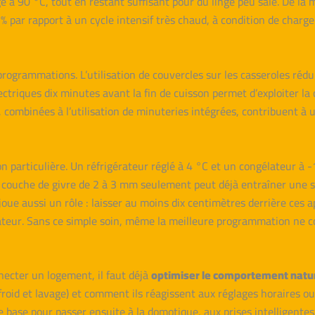
 à 90 °C, tout en restant suffisant pour du linge peu sale. De la m
 par rapport à un cycle intensif très chaud, à condition de charge
programmations. L’utilisation de couvercles sur les casseroles rédu
ctriques dix minutes avant la fin de cuisson permet d’exploiter la c
 combinées à l’utilisation de minuteries intégrées, contribuent à 
ion particulière. Un réfrigérateur réglé à 4 °C et un congélateur 
ne couche de givre de 2 à 3 mm seulement peut déjà entraîner une
ue aussi un rôle : laisser au moins dix centimètres derrière ces ap
adiateur. Sans ce simple soin, même la meilleure programmation ne
ecter un logement, il faut déjà
optimiser le comportement natu
froid et lavage) et comment ils réagissent aux réglages horaires ou
 de base pour passer ensuite à la domotique, aux prises intelligent