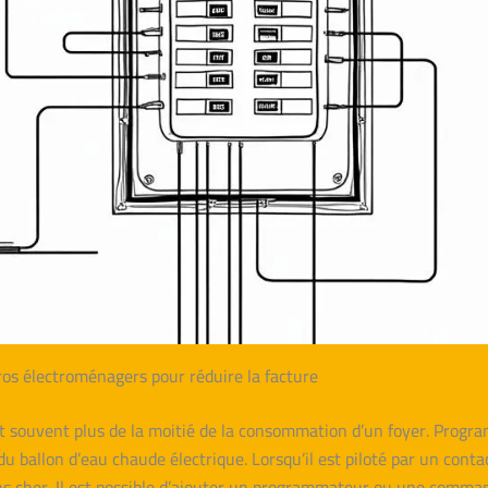
ros électroménagers pour réduire la facture
nt souvent plus de la moitié de la consommation d’un foyer. Prog
 du ballon d’eau chaude électrique. Lorsqu’il est piloté par un cont
ins cher. Il est possible d’ajouter un programmateur ou une comma