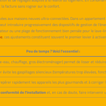
ation et de réglages adaptés à la réalité du logement. En combina
 la facture sans rogner sur le confort.
ervées aux maisons neuves ultra-connectées. Dans un appartement
 peut introduire progressivement des dispositifs de gestion de l’é
lateur ou une plage de fonctionnement bien pensée pour le lave-lin
ée
, ces ajustements constituent souvent le premier levier à activer
Peu de temps ? Voici l’essentiel :
e-eau, chauffage, gros électroménager) permet de lisser et réduir
r évite les gaspillages silencieux (températures trop élevées, fon
repérer rapidement les appareils les plus gourmands et à corriger le
a conformité de l’installation
et, en cas de doute, faire intervenir 