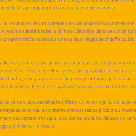
que de le laisser préparer de l’eau chaude en permanence.
ur le rendement des programmations. Un appareil surdimensionné s
un volume adapté à la taille du foyer, détaillée dans les conseils p
ne programmation ciblée sur une ou deux plages de chauffe quotid
s radiateurs à inertie, des panneaux rayonnants ou un plancher cha
 Confort », « Eco » et « Hors-gel », avec possibilité de scénario
e de chauffage. En programmant un passage automatique en mode «
 à la maison, le gain est significatif sans perte de confort ressent
si de plus en plus des départs différés. Un lave-linge ou un lave-
ntageuse ou lorsqu’un système photovoltaïque produit au maximu
ment des appareils lorsque la puissance produite dépasse un cert
ergie prélevée sur le réseau.