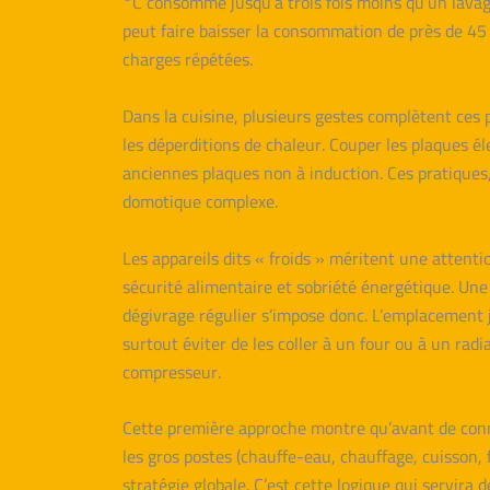
°C consomme jusqu’à trois fois moins qu’un lavage
peut faire baisser la consommation de près de 45 %
charges répétées.
Dans la cuisine, plusieurs gestes complètent ces 
les déperditions de chaleur. Couper les plaques éle
anciennes plaques non à induction. Ces pratiques,
domotique complexe.
Les appareils dits « froids » méritent une attent
sécurité alimentaire et sobriété énergétique. U
dégivrage régulier s’impose donc. L’emplacement jo
surtout éviter de les coller à un four ou à un r
compresseur.
Cette première approche montre qu’avant de conn
les gros postes (chauffe-eau, chauffage, cuisson, 
stratégie globale. C’est cette logique qui servira