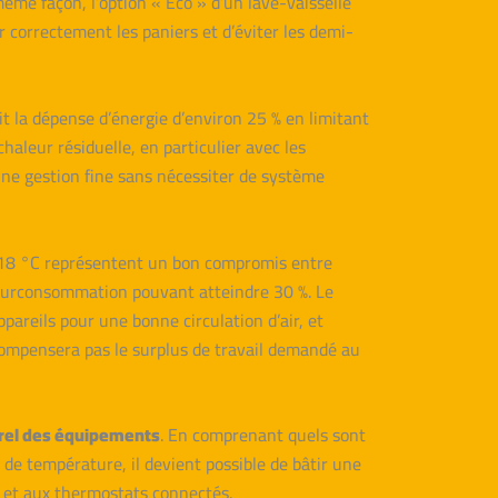
ême façon, l’option « Eco » d’un lave-vaisselle
r correctement les paniers et d’éviter les demi-
it la dépense d’énergie d’environ 25 % en limitant
haleur résiduelle, en particulier avec les
une gestion fine sans nécessiter de système
à -18 °C représentent un bon compromis entre
 surconsommation pouvant atteindre 30 %. Le
pareils pour une bonne circulation d’air, et
 compensera pas le surplus de travail demandé au
rel des équipements
. En comprenant quels sont
 de température, il devient possible de bâtir une
es et aux thermostats connectés.