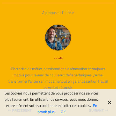
À propos de l'auteur
Lucas
Électricien de métier, passionné par la rénovation et toujours
motivé pour relever de nouveaux défis techniques. J’aime
transformer l’ancien en moderne tout en garantissant un travail
soigné et sécurisé.
Les cookies nous permettent de vous proposer nos services
plus facilement. En utilisant nos services, vous nous donnez
expressément votre accord pour exploiter ces cookies.
En
PRÉCÉDENT
SUIVANT
savoir plus
OK