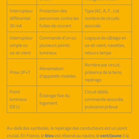
Interrupteur
Protection des
Type (AC, A, F…) et
différentiel
personnes contre les
nombre de circuits
30 mA
fuites de courant
associés
Interrupteur
Commande d’un ou
Logique de câblage en
simple ou
plusieurs points
va-et-vient, navettes,
va-et-vient
lumineux
retours lampe
Nombre par circuit,
Alimentation
Prise 2P+T
présence de la terre,
d’appareils mobiles
repérage
Point
Circuit dédié,
Éclairage fixe du
lumineux
commande associée,
logement
(DCL)
puissance prévue
Au-delà des symboles, le repérage des conducteurs est un point
crucial. En France, le
bleu
est réservé au neutre, le
vert/jaune
à la