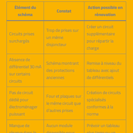
Élément du
Action possible en
Constat
schéma
rénovation
Créer un circuit
Trop de prises sur
Circuits prises
supplémentaire
un même
surchargés
pour répartir la
disjoncteur
charge
Absence de
Schéma montrant
Remise à niveau du
différentiel 30 mA
des protections
tableau avec ajout
sur certains
anciennes
de différentiels
circuits
Pas de circuit
Création de circuits
Four et plaques sur
dédié pour
spécialisés
le même circuit que
électroménager
conformes à la
d’autres prises
puissant
norme
Manque de
Aucun module
Prévoir un tableau
réserve dans le
disponible pour
plus large ou un