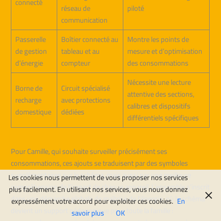
connecté
réseau de
piloté
communication
Passerelle
Boîtier connecté au
Montre les points de
de gestion
tableau et au
mesure et d’optimisation
d’énergie
compteur
des consommations
Nécessite une lecture
Borne de
Circuit spécialisé
attentive des sections,
recharge
avec protections
calibres et dispositifs
domestique
dédiées
différentiels spécifiques
Pour Camille, qui souhaite surveiller précisément ses
consommations, ces ajouts se traduisent par des symboles
supplémentaires sur le schéma, mais aussi par une meilleure
Les cookies nous permettent de vous proposer nos services
compréhension de l’impact de chaque appareil. L’ensemble s’inscrit
plus facilement. En utilisant nos services, vous nous donnez
dans une démarche globale de maîtrise de l’énergie, où le schéma
expressément votre accord pour exploiter ces cookies.
En
devient un support pédagogique pour toute la famille :
savoir plus
OK