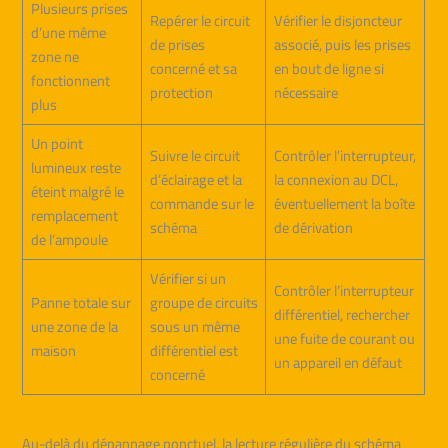
Plusieurs prises
Repérer le circuit
Vérifier le disjoncteur
d’une même
de prises
associé, puis les prises
zone ne
concerné et sa
en bout de ligne si
fonctionnent
protection
nécessaire
plus
Un point
Suivre le circuit
Contrôler l’interrupteur,
lumineux reste
d’éclairage et la
la connexion au DCL,
éteint malgré le
commande sur le
éventuellement la boîte
remplacement
schéma
de dérivation
de l’ampoule
Vérifier si un
Contrôler l’interrupteur
Panne totale sur
groupe de circuits
différentiel, rechercher
une zone de la
sous un même
une fuite de courant ou
maison
différentiel est
un appareil en défaut
concerné
Au-delà du dépannage ponctuel, la lecture régulière du schéma