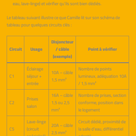
eau, lave-linge) et vérifier qu’ils sont bien dédiés.
Le tableau suivant illustre ce que Camille lit sur son schéma de
tableau pour quelques circuits clés :
Disjoncteur
Circuit
Usage
/ câble
Point à vérifier
(exemple)
Éclairage
Nombre de points
10A – câble
C1
séjour +
lumineux, adéquation 10A
1,5 mm²
entrée
/ 1,5 mm²
16A – câble
Nombre de prises, section
Prises
C2
1,5 ou 2,5
conforme, position dans
salon
mm²
le logement
Lave-linge
Circuit dédié, proximité de
20A – câble
C5
(circuit
la salle d’eau, différentiel
2,5 mm²