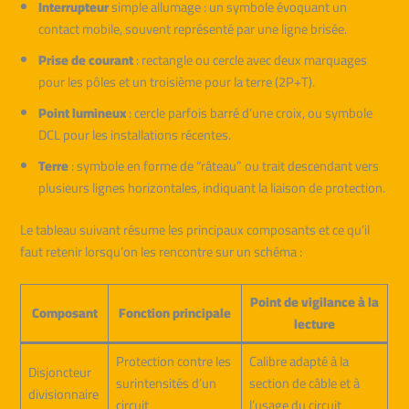
Interrupteur
simple allumage : un symbole évoquant un
contact mobile, souvent représenté par une ligne brisée.
Prise de courant
: rectangle ou cercle avec deux marquages
pour les pôles et un troisième pour la terre (2P+T).
Point lumineux
: cercle parfois barré d’une croix, ou symbole
DCL pour les installations récentes.
Terre
: symbole en forme de “râteau” ou trait descendant vers
plusieurs lignes horizontales, indiquant la liaison de protection.
Le tableau suivant résume les principaux composants et ce qu’il
faut retenir lorsqu’on les rencontre sur un schéma :
Point de vigilance à la
Composant
Fonction principale
lecture
Protection contre les
Calibre adapté à la
Disjoncteur
surintensités d’un
section de câble et à
divisionnaire
circuit
l’usage du circuit