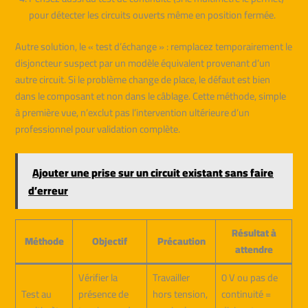
pour détecter les circuits ouverts même en position fermée.
Autre solution, le « test d’échange » : remplacez temporairement le
disjoncteur suspect par un modèle équivalent provenant d’un
autre circuit. Si le problème change de place, le défaut est bien
dans le composant et non dans le câblage. Cette méthode, simple
à première vue, n’exclut pas l’intervention ultérieure d’un
professionnel pour validation complète.
Ajouter une prise sur un circuit existant sans faire
d’erreur
Résultat à
Méthode
Objectif
Précaution
attendre
Vérifier la
Travailler
0 V ou pas de
Test au
présence de
hors tension,
continuité =