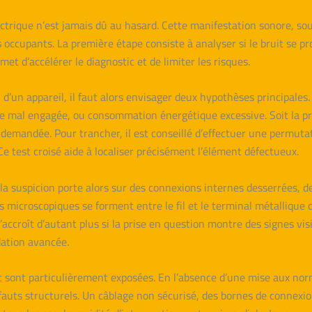
ectrique n’est jamais dû au hasard. Cette manifestation sonore, 
occupants. La première étape consiste à analyser si le bruit se p
et d’accélérer le diagnostic et de limiter les risques.
n d’un appareil, il faut alors envisager deux hypothèses principales.
e mal engagée, ou consommation énergétique excessive. Soit la pr
demandée. Pour trancher, il est conseillé d’effectuer une permutati
Ce test croisé aide à localiser précisément l’élément défectueux.
, la suspicion porte alors sur des connexions internes desserrées, 
es microscopiques se forment entre le fil et le terminal métallique d
accroît d’autant plus si la prise en question montre des signes vis
dation avancée.
 sont particulièrement exposées. En l’absence d’une mise aux no
fauts structurels. Un câblage non sécurisé, des bornes de connexi