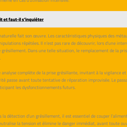
même en cas d’utilisation intensive.
 et faut-il s’inquiéter
aturelle fait son œuvre. Les caractéristiques physiques des métaux
ulations répétées. Il n’est pas rare de découvrir, lors d’une inter
grésillement. Dans une telle situation, le remplacement de la pris
.
nalyse complète de la prise grésillante, invitant à la vigilance e
urité passe avant toute tentative de réparation improvisée. Le pas
anticipant les dysfonctionnements futurs.
 la détection d’un grésillement, il est essentiel de couper l’alime
neutralise la tension et élimine le danger immédiat, avant toute o