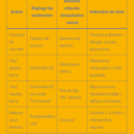
Résultat
Réglage du
attendu
Action
Indication de fuite
multimètre
(installation
saine)
Coupure
Tension présente =
Testeur de
Absence de
de
danger, ne pas
tension
tension
courant
poursuivre
Test
Résistance
Résistance
phase-
Ohmmètre Ω
mesurable = fuite
infinie
terre
possible
Test
Ohmmètre Ω
Bip sonore ou
Pas de bip,
neutre-
ou mode
résistance faible =
“OL” affiché
terre
“Continuité”
défaut d’isolation
Mesure
Courant > 3-5mA =
Ampèremètre
sous
Courant
intervention
10A
tension
requise