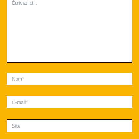
ici…
Nom*
E-
mail*
Site