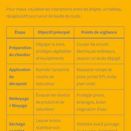
Pour mieux visualiser les interactions entre les étapes, un tableau
récapitulatif peut servir de feuille de route :
Étape
Objectif principal
Points de vigilance
Dégager la zone,
Couper les circuits
Préparation
protéger végétation
électriques extérieurs,
du chantier
et équipements
assurer un accès dégagé
Application
Ramollir l’ancienne
Respecter temps de
du
couche de
pose, porter EPI, éviter
décapant
saturateur
plein soleil
Évacuer les résidus
Protéger prises,
Nettoyage
de produit et de
éclairages, éviter
/ Rinçage
saturateur
stagnation d’eau
Laisser le bois
Séchage
Attendre avant ponçage
stabiliser son
complet
ou nouveau traitement