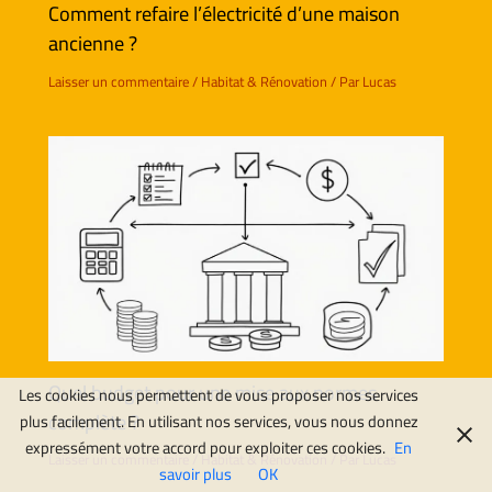
Comment refaire l’électricité d’une maison
ancienne ?
Laisser un commentaire
/
Habitat & Rénovation
/ Par
Lucas
Quel budget pour une mise aux normes
Les cookies nous permettent de vous proposer nos services
complète ?
plus facilement. En utilisant nos services, vous nous donnez
expressément votre accord pour exploiter ces cookies.
En
Laisser un commentaire
/
Habitat & Rénovation
/ Par
Lucas
savoir plus
OK