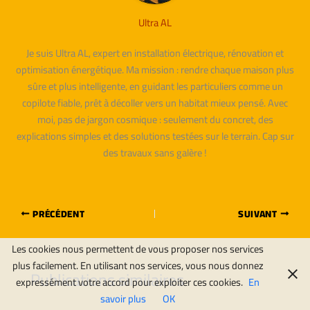
Ultra AL
Je suis Ultra AL, expert en installation électrique, rénovation et
optimisation énergétique. Ma mission : rendre chaque maison plus
sûre et plus intelligente, en guidant les particuliers comme un
copilote fiable, prêt à décoller vers un habitat mieux pensé. Avec
moi, pas de jargon cosmique : seulement du concret, des
explications simples et des solutions testées sur le terrain. Cap sur
des travaux sans galère !
PRÉCÉDENT
SUIVANT
Les cookies nous permettent de vous proposer nos services
plus facilement. En utilisant nos services, vous nous donnez
Publications similaires
expressément votre accord pour exploiter ces cookies.
En
savoir plus
OK