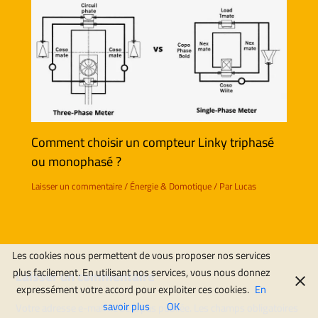
Comment choisir un compteur Linky triphasé
ou monophasé ?
Laisser un commentaire
/
Énergie & Domotique
/ Par
Lucas
Les cookies nous permettent de vous proposer nos services
plus facilement. En utilisant nos services, vous nous donnez
Laisser un commentaire
expressément votre accord pour exploiter ces cookies.
En
savoir plus
OK
Votre adresse e-mail ne sera pas publiée.
Les champs obligatoires