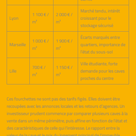
Marché tendu, intérêt
1 100 € /
2 000 € /
Lyon
croissant pour le
m²
m²
stockage sécurisé
Écarts marqués entre
1 000 € /
1 900 € /
Marseille
quartiers, importance de
m²
m²
l’état du sous-sol
Ville étudiante, forte
700 € /
1 150 € /
Lille
demande pour les caves
m²
m²
proches du centre
Ces fourchettes ne sont pas des tarifs figés. Elles doivent être
recoupées avec les annonces locales et les retours d’agences. Un
investisseur prudent commence par comparer plusieurs caves à la
vente dans un même périmètre, puis affine en fonction de l’état et
des caractéristiques de celle qui l’intéresse. Le rapport entre la
valeur de la cave et le prix du logement principal de l’immeuble