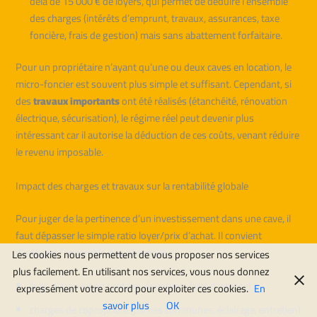
delà de 15 000 € de loyers, qui permet de déduire l’ensemble
des charges (intérêts d’emprunt, travaux, assurances, taxe
foncière, frais de gestion) mais sans abattement forfaitaire.
Pour un propriétaire n’ayant qu’une ou deux caves en location, le
micro-foncier est souvent plus simple et suffisant. Cependant, si
des
travaux importants
ont été réalisés (étanchéité, rénovation
électrique, sécurisation), le régime réel peut devenir plus
intéressant car il autorise la déduction de ces coûts, venant réduire
le revenu imposable.
Impact des charges et travaux sur la rentabilité globale
Pour juger de la pertinence d’un investissement dans une cave, il
faut dépasser le simple ratio loyer/prix d’achat. Il convient
d’intégrer l’ensemble des dépenses :
Les cookies nous permettent de vous proposer nos services
plus facilement. En utilisant nos services, vous nous donnez
frais d’acquisition (notaire, éventuels frais d’agence) ;
expressément votre accord pour exploiter ces cookies.
En
savoir plus
OK
charges de copropriété (parties communes, éclairage, entretien)