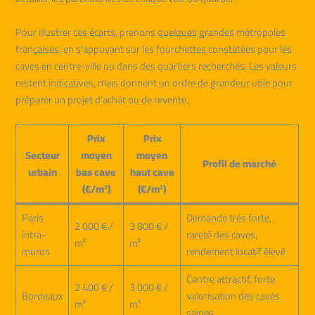
Pour illustrer ces écarts, prenons quelques grandes métropoles
françaises, en s’appuyant sur les fourchettes constatées pour les
caves en centre-ville ou dans des quartiers recherchés. Les valeurs
restent indicatives, mais donnent un ordre de grandeur utile pour
préparer un projet d’achat ou de revente.
Prix
Prix
Secteur
moyen
moyen
Profil de marché
urbain
bas cave
haut cave
(€/m²)
(€/m²)
Paris
Demande très forte,
2 000 € /
3 800 € /
intra-
rareté des caves,
m²
m²
muros
rendement locatif élevé
Centre attractif, forte
2 400 € /
3 000 € /
Bordeaux
valorisation des caves
m²
m²
saines