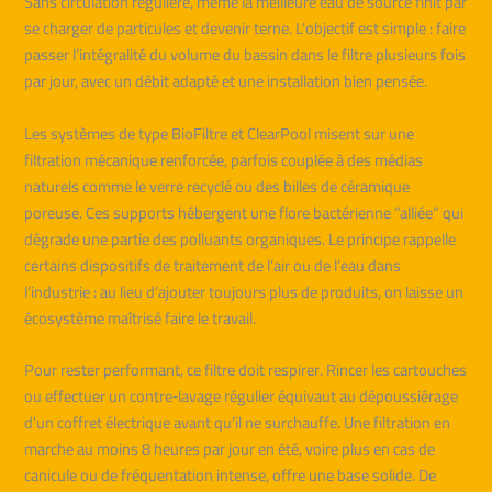
Sans circulation régulière, même la meilleure eau de source finit par
se charger de particules et devenir terne. L’objectif est simple : faire
passer l’intégralité du volume du bassin dans le filtre plusieurs fois
par jour, avec un débit adapté et une installation bien pensée.
Les systèmes de type BioFiltre et ClearPool misent sur une
filtration mécanique renforcée, parfois couplée à des médias
naturels comme le verre recyclé ou des billes de céramique
poreuse. Ces supports hébergent une flore bactérienne “alliée” qui
dégrade une partie des polluants organiques. Le principe rappelle
certains dispositifs de traitement de l’air ou de l’eau dans
l’industrie : au lieu d’ajouter toujours plus de produits, on laisse un
écosystème maîtrisé faire le travail.
Pour rester performant, ce filtre doit respirer. Rincer les cartouches
ou effectuer un contre‑lavage régulier équivaut au dépoussiérage
d’un coffret électrique avant qu’il ne surchauffe. Une filtration en
marche au moins 8 heures par jour en été, voire plus en cas de
canicule ou de fréquentation intense, offre une base solide. De