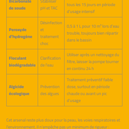
Bicarbonate
Stabiliser
tous les 15 jours en période
de soude
pH et TAC
d’usage intensif
Désinfection
0,5 à 1 L pour 10 m³ lors d’eau
Peroxyde
et
trouble, toujours bien répartir
d’hydrogène
traitement
dans le bassin
choc
Utiliser après un nettoyage du
Floculant
Clarification
filtre, laisser la pompe tourner
biodégradable
de l’eau
en continu 24 h
Traitement préventif faible
Algicide
Prévention
dose, surtout en période
écologique
des algues
chaude ou avant un pic
d’usage
Cet arsenal reste plus doux pour la peau, les voies respiratoires et
l’environnement. Il n’empêche pas un minimum de rigueur :