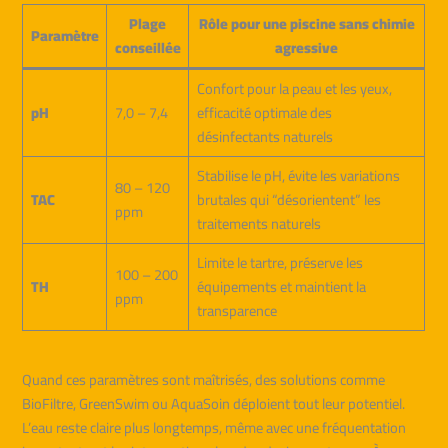
Plage
Rôle pour une piscine sans chimie
Paramètre
conseillée
agressive
Confort pour la peau et les yeux,
pH
7,0 – 7,4
efficacité optimale des
désinfectants naturels
Stabilise le pH, évite les variations
80 – 120
TAC
brutales qui “désorientent” les
ppm
traitements naturels
Limite le tartre, préserve les
100 – 200
TH
équipements et maintient la
ppm
transparence
Quand ces paramètres sont maîtrisés, des solutions comme
BioFiltre, GreenSwim ou AquaSoin déploient tout leur potentiel.
L’eau reste claire plus longtemps, même avec une fréquentation