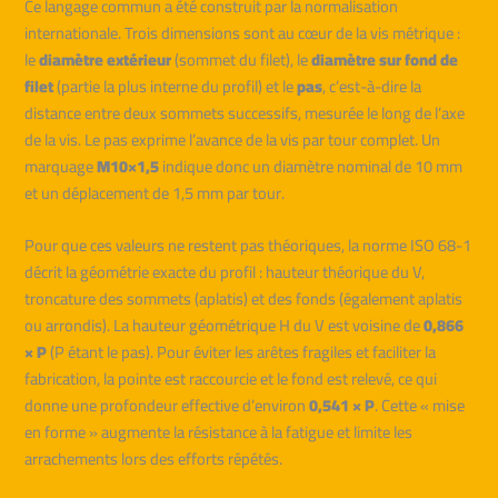
Ce langage commun a été construit par la normalisation
internationale. Trois dimensions sont au cœur de la vis métrique :
le
diamètre extérieur
(sommet du filet), le
diamètre sur fond de
filet
(partie la plus interne du profil) et le
pas
, c’est-à-dire la
distance entre deux sommets successifs, mesurée le long de l’axe
de la vis. Le pas exprime l’avance de la vis par tour complet. Un
marquage
M10×1,5
indique donc un diamètre nominal de 10 mm
et un déplacement de 1,5 mm par tour.
Pour que ces valeurs ne restent pas théoriques, la norme ISO 68-1
décrit la géométrie exacte du profil : hauteur théorique du V,
troncature des sommets (aplatis) et des fonds (également aplatis
ou arrondis). La hauteur géométrique H du V est voisine de
0,866
× P
(P étant le pas). Pour éviter les arêtes fragiles et faciliter la
fabrication, la pointe est raccourcie et le fond est relevé, ce qui
donne une profondeur effective d’environ
0,541 × P
. Cette « mise
en forme » augmente la résistance à la fatigue et limite les
arrachements lors des efforts répétés.