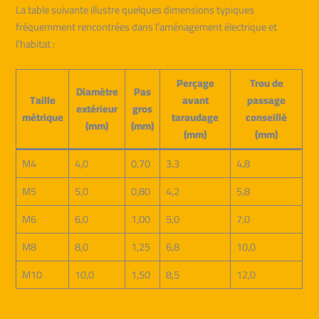
La table suivante illustre quelques dimensions typiques
fréquemment rencontrées dans l’aménagement électrique et
l’habitat :
Perçage
Trou de
Diamètre
Pas
Taille
avant
passage
extérieur
gros
métrique
taraudage
conseillé
(mm)
(mm)
(mm)
(mm)
M4
4,0
0,70
3,3
4,8
M5
5,0
0,80
4,2
5,8
M6
6,0
1,00
5,0
7,0
M8
8,0
1,25
6,8
10,0
M10
10,0
1,50
8,5
12,0