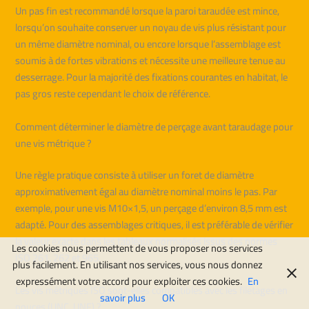
Un pas fin est recommandé lorsque la paroi taraudée est mince,
lorsqu’on souhaite conserver un noyau de vis plus résistant pour
un même diamètre nominal, ou encore lorsque l’assemblage est
soumis à de fortes vibrations et nécessite une meilleure tenue au
desserrage. Pour la majorité des fixations courantes en habitat, le
pas gros reste cependant le choix de référence.
Comment déterminer le diamètre de perçage avant taraudage pour
une vis métrique ?
Une règle pratique consiste à utiliser un foret de diamètre
approximativement égal au diamètre nominal moins le pas. Par
exemple, pour une vis M10×1,5, un perçage d’environ 8,5 mm est
adapté. Pour des assemblages critiques, il est préférable de vérifier
la valeur exacte dans les tableaux normalisés issus des normes
Les cookies nous permettent de vous proposer nos services
ISO 261, 262 et 965.
plus facilement. En utilisant nos services, vous nous donnez
expressément votre accord pour exploiter ces cookies.
En
Les vis métriques ISO sont-elles compatibles avec les filetages en
savoir plus
OK
pouces (UNC, UNF) ?