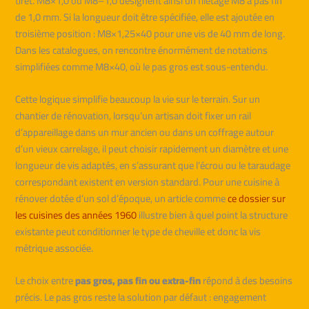
tiret. M8×1,0 ou M8–1,0 désignent ainsi un filetage M8 à pas fin
de 1,0 mm. Si la longueur doit être spécifiée, elle est ajoutée en
troisième position : M8×1,25×40 pour une vis de 40 mm de long.
Dans les catalogues, on rencontre énormément de notations
simplifiées comme M8×40, où le pas gros est sous-entendu.
Cette logique simplifie beaucoup la vie sur le terrain. Sur un
chantier de rénovation, lorsqu’un artisan doit fixer un rail
d’appareillage dans un mur ancien ou dans un coffrage autour
d’un vieux carrelage, il peut choisir rapidement un diamètre et une
longueur de vis adaptés, en s’assurant que l’écrou ou le taraudage
correspondant existent en version standard. Pour une cuisine à
rénover dotée d’un sol d’époque, un article comme
ce dossier sur
les cuisines des années 1960
illustre bien à quel point la structure
existante peut conditionner le type de cheville et donc la vis
métrique associée.
Le choix entre
pas gros, pas fin ou extra-fin
répond à des besoins
précis. Le pas gros reste la solution par défaut : engagement