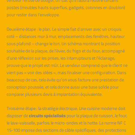
vendeur refuse de bouger, on sait qu’il faudra réduire certains
postes (meubles hauts superflus, gadgets, colonnes en doublon)
pour rester dans l’enveloppe.
Deuxième étape : le plan. Le simple fait d’arriver avec un croquis
coté – distances mur à mur, emplacements des fenêtres, hauteur
sous plafond – change le ton. Un schéma montrant la position
souhaitée de la plaque, de l’évier, du frigo et du four, accompagné
d’une réflexion sur les prises, les interrupteurs et l’éclairage,
prouve que le projet est mûr. Le vendeur comprend que le client ne
vient pas « voir des idées », mais finaliser une configuration. Dans
beaucoup de cas, cela évite qu’on vous facture une prestation de
conception poussée, et cela donne aussi une base solide pour
comparer plusieurs devis à implantation équivalente.
Troisième étape : la stratégie électrique. Une cuisine moderne doit
disposer de
circuits spécialisés
pour la plaque de cuisson, le four,
le lave-vaisselle, parfois le micro-ondes et la hotte. La norme NF C
15‑100 impose des sections de câble spécifiques, des protections