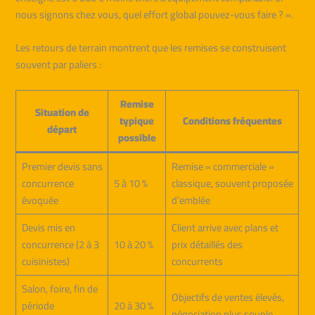
nous signons chez vous, quel effort global pouvez-vous faire ? ».
Les retours de terrain montrent que les remises se construisent
souvent par paliers :
Remise
Situation de
typique
Conditions fréquentes
départ
possible
Premier devis sans
Remise « commerciale »
concurrence
5 à 10 %
classique, souvent proposée
évoquée
d’emblée
Devis mis en
Client arrive avec plans et
concurrence (2 à 3
10 à 20 %
prix détaillés des
cuisinistes)
concurrents
Salon, foire, fin de
Objectifs de ventes élevés,
période
20 à 30 %
négociation plus souple