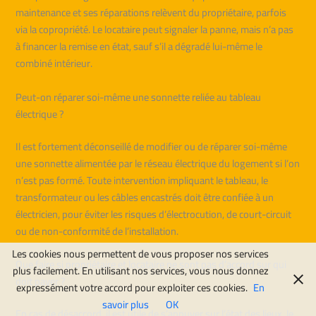
maintenance et ses réparations relèvent du propriétaire, parfois
via la copropriété. Le locataire peut signaler la panne, mais n’a pas
à financer la remise en état, sauf s’il a dégradé lui-même le
combiné intérieur.
Peut-on réparer soi-même une sonnette reliée au tableau
électrique ?
Il est fortement déconseillé de modifier ou de réparer soi-même
une sonnette alimentée par le réseau électrique du logement si l’on
n’est pas formé. Toute intervention impliquant le tableau, le
transformateur ou les câbles encastrés doit être confiée à un
électricien, pour éviter les risques d’électrocution, de court-circuit
ou de non-conformité de l’installation.
Les cookies nous permettent de vous proposer nos services
Que faire si propriétaire et locataire ne sont pas d’accord sur qui
plus facilement. En utilisant nos services, vous nous donnez
doit payer ?
expressément votre accord pour exploiter ces cookies.
En
savoir plus
OK
En cas de désaccord, il est utile de s’appuyer sur l’état des lieux, le