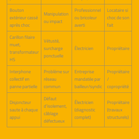
Bouton
Professionnel
Locataire si
Manipulation
extérieur cassé
ou bricoleur
choc de son
ou impact
après choc
averti
fait
Carillon filaire
Vétusté,
muet,
surcharge
Électricien
Propriétaire
transformateur
ponctuelle
HS
Interphone
Problème sur
Entreprise
Propriétaire
collectif en
réseau
mandatée par
/
panne partielle
commun
bailleur/syndic
copropriété
Défaut
Disjoncteur
Électricien
Propriétaire
d’isolement,
saute à chaque
(diagnostic
(travaux
câblage
appui
complet)
structurels)
défectueux