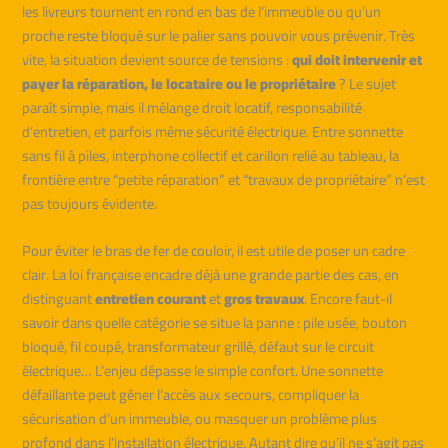
les livreurs tournent en rond en bas de l’immeuble ou qu’un
proche reste bloqué sur le palier sans pouvoir vous prévenir. Très
vite, la situation devient source de tensions :
qui doit intervenir et
payer la réparation, le locataire ou le propriétaire
? Le sujet
paraît simple, mais il mélange droit locatif, responsabilité
d’entretien, et parfois même sécurité électrique. Entre sonnette
sans fil à piles, interphone collectif et carillon relié au tableau, la
frontière entre “petite réparation” et “travaux de propriétaire” n’est
pas toujours évidente.
Pour éviter le bras de fer de couloir, il est utile de poser un cadre
clair. La loi française encadre déjà une grande partie des cas, en
distinguant
entretien courant
et
gros travaux
. Encore faut-il
savoir dans quelle catégorie se situe la panne : pile usée, bouton
bloqué, fil coupé, transformateur grillé, défaut sur le circuit
électrique… L’enjeu dépasse le simple confort. Une sonnette
défaillante peut gêner l’accès aux secours, compliquer la
sécurisation d’un immeuble, ou masquer un problème plus
profond dans l’installation électrique. Autant dire qu’il ne s’agit pas