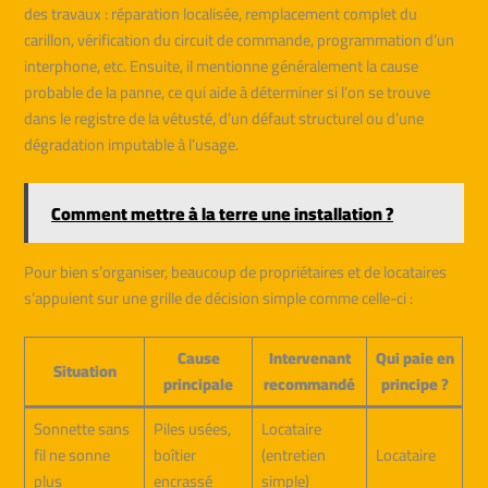
des travaux : réparation localisée, remplacement complet du
carillon, vérification du circuit de commande, programmation d’un
interphone, etc. Ensuite, il mentionne généralement la cause
probable de la panne, ce qui aide à déterminer si l’on se trouve
dans le registre de la vétusté, d’un défaut structurel ou d’une
dégradation imputable à l’usage.
Comment mettre à la terre une installation ?
Pour bien s’organiser, beaucoup de propriétaires et de locataires
s’appuient sur une grille de décision simple comme celle-ci :
Cause
Intervenant
Qui paie en
Situation
principale
recommandé
principe ?
Sonnette sans
Piles usées,
Locataire
fil ne sonne
boîtier
(entretien
Locataire
plus
encrassé
simple)