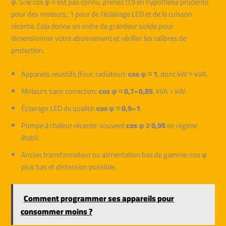
φ. Si le cos φ n’est pas connu, prenez 0,9 en hypothèse prudente
pour des moteurs; 1 pour de l’éclairage LED et de la cuisson
récente. Cela donne un ordre de grandeur solide pour
dimensionner votre abonnement et vérifier les calibres de
protection.
Appareils résistifs (four, radiateur):
cos φ ≈ 1
, donc kW ≈ kVA.
Moteurs sans correction:
cos φ ≈ 0,7–0,85
, kVA > kW.
Éclairage LED de qualité:
cos φ ≈ 0,9–1
.
Pompe à chaleur récente: souvent
cos φ ≥ 0,95
en régime
établi.
Ancien transformateur ou alimentation bas de gamme: cos φ
plus bas et distorsion possible.
Comment programmer ses appareils pour
consommer moins ?