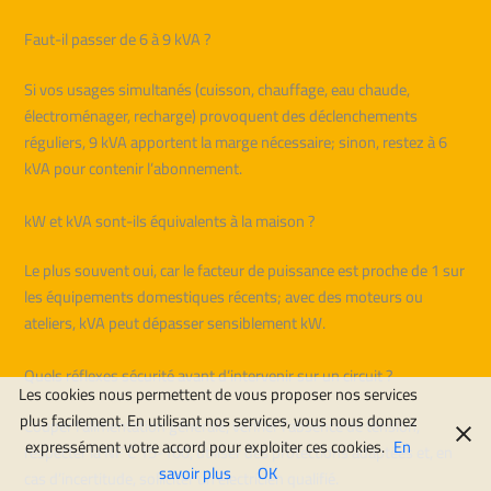
Faut-il passer de 6 à 9 kVA ?
Si vos usages simultanés (cuisson, chauffage, eau chaude,
électroménager, recharge) provoquent des déclenchements
réguliers, 9 kVA apportent la marge nécessaire; sinon, restez à 6
kVA pour contenir l’abonnement.
kW et kVA sont-ils équivalents à la maison ?
Le plus souvent oui, car le facteur de puissance est proche de 1 sur
les équipements domestiques récents; avec des moteurs ou
ateliers, kVA peut dépasser sensiblement kW.
Quels réflexes sécurité avant d’intervenir sur un circuit ?
Les cookies nous permettent de vous proposer nos services
plus facilement. En utilisant nos services, vous nous donnez
Couper l’alimentation générale, vérifier l’absence de tension,
expressément votre accord pour exploiter ces cookies.
En
respecter la NF C 15-100, utiliser des protections adaptées et, en
savoir plus
OK
cas d’incertitude, solliciter un électricien qualifié.