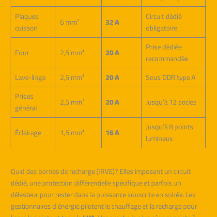
Plaques
Circuit dédié
6 mm²
32 A
cuisson
obligatoire
Prise dédiée
Four
2,5 mm²
20 A
recommandée
Lave-linge
2,5 mm²
20 A
Sous DDR type A
Prises
2,5 mm²
20 A
Jusqu’à 12 socles
général
Jusqu’à 8 points
Éclairage
1,5 mm²
16 A
lumineux
Quid des bornes de recharge (IRVE)? Elles imposent un circuit
dédié, une protection différentielle spécifique et parfois un
délesteur pour rester dans la puissance souscrite en soirée. Les
gestionnaires d’énergie pilotent le chauffage et la recharge pour