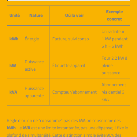
Exemple
Unité
Nature
Où la voir
concret
Un radiateur
kWh
Énergie
Facture, suivi conso
1 kW pendant
5 h = 5 kWh
Four 2,2 kW à
Puissance
kW
Étiquette appareil
pleine
active
puissance
Abonnement
Puissance
kVA
Compteur/abonnement
résidentiel 6
apparente
kVA
Règle d’or: on ne “consomme” pas des kW, on consomme des
kWh
. Le
kVA
est une limite instantanée, pas une dépense; il fixe le
plafond de simultanéité. Cette distinction simple évite 90% des