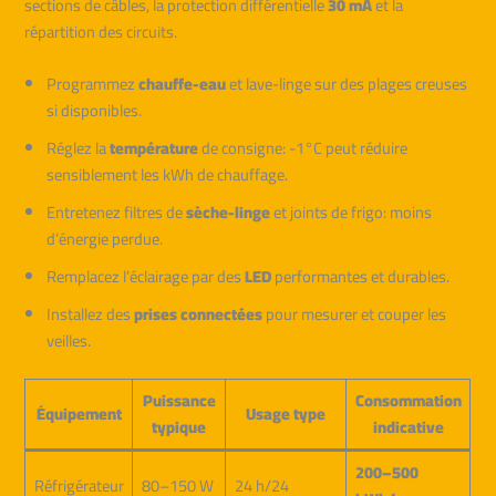
sections de câbles, la protection différentielle
30 mA
et la
répartition des circuits.
Programmez
chauffe-eau
et lave-linge sur des plages creuses
si disponibles.
Réglez la
température
de consigne: -1°C peut réduire
sensiblement les kWh de chauffage.
Entretenez filtres de
sèche-linge
et joints de frigo: moins
d’énergie perdue.
Remplacez l’éclairage par des
LED
performantes et durables.
Installez des
prises connectées
pour mesurer et couper les
veilles.
Puissance
Consommation
Équipement
Usage type
typique
indicative
200–500
Réfrigérateur
80–150 W
24 h/24