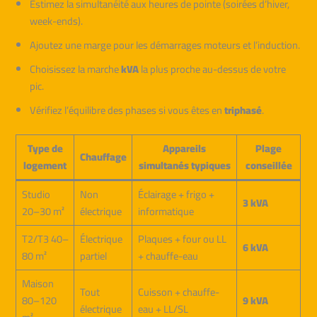
Estimez la simultanéité aux heures de pointe (soirées d’hiver,
week-ends).
Ajoutez une marge pour les démarrages moteurs et l’induction.
Choisissez la marche
kVA
la plus proche au-dessus de votre
pic.
Vérifiez l’équilibre des phases si vous êtes en
triphasé
.
Type de
Appareils
Plage
Chauffage
logement
simultanés typiques
conseillée
Studio
Non
Éclairage + frigo +
3 kVA
20–30 m²
électrique
informatique
T2/T3 40–
Électrique
Plaques + four ou LL
6 kVA
80 m²
partiel
+ chauffe-eau
Maison
Tout
Cuisson + chauffe-
80–120
9 kVA
électrique
eau + LL/SL