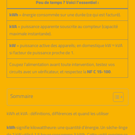
Peu de temps ? Voici l’essentiel :
kWh
= énergie consommée sur une durée (ce qui est facturé).
kVA
= puissance apparente souscrite au compteur (capacité
maximale instantanée).
kW
= puissance active des appareils; en domestique kW ≈ kVA
si facteur de puissance proche de 1.
Coupez l’alimentation avant toute intervention, testez vos
circuits avec un vérificateur, et respectez la
NF C 15-100
.
Sommaire
kWh et kVA : définitions, différences et quand les utiliser
kWh
signifie kilowattheure: une quantité d’énergie. Un sèche-linge
de 2 kW utilisé 1,5 heure consomme 3 kWh. Cette unité exprime ce