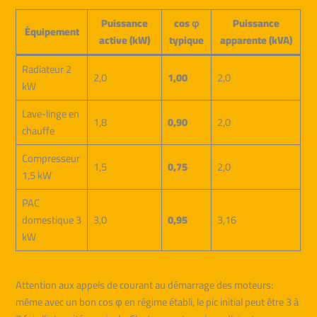
Puissance
cos φ
Puissance
Équipement
active (kW)
typique
apparente (kVA)
Radiateur 2
2,0
1,00
2,0
kW
Lave-linge en
1,8
0,90
2,0
chauffe
Compresseur
1,5
0,75
2,0
1,5 kW
PAC
domestique 3
3,0
0,95
3,16
kW
Attention aux appels de courant au démarrage des moteurs:
même avec un bon cos φ en régime établi, le pic initial peut être 3 à