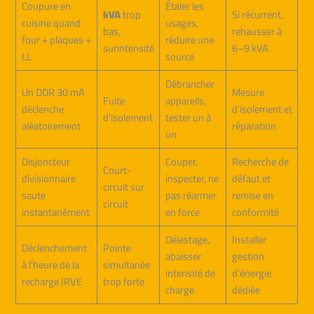
Coupure en
Étaler les
kVA
trop
Si récurrent,
cuisine quand
usages,
bas,
rehausser à
four + plaques +
réduire une
surintensité
6–9 kVA
LL
source
Débrancher
Un DDR 30 mA
Mesure
Fuite
appareils,
déclenche
d’isolement et
d’isolement
tester un à
aléatoirement
réparation
un
Disjoncteur
Couper,
Recherche de
Court-
divisionnaire
inspecter, ne
défaut et
circuit sur
saute
pas réarmer
remise en
circuit
instantanément
en force
conformité
Délestage,
Installer
Déclenchement
Pointe
abaisser
gestion
à l’heure de la
simultanée
intensité de
d’énergie
recharge IRVE
trop forte
charge
dédiée