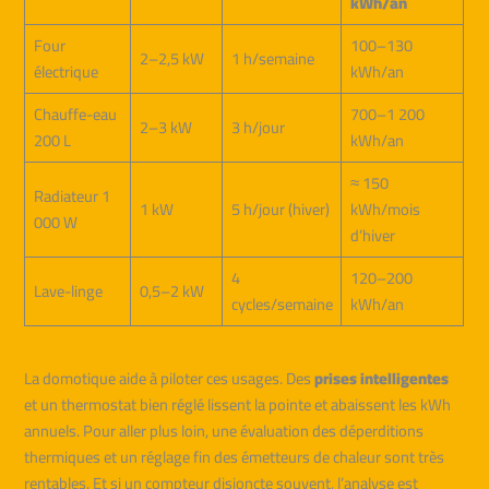
kWh/an
Four
100–130
2–2,5 kW
1 h/semaine
électrique
kWh/an
Chauffe-eau
700–1 200
2–3 kW
3 h/jour
200 L
kWh/an
≈ 150
Radiateur 1
1 kW
5 h/jour (hiver)
kWh/mois
000 W
d’hiver
4
120–200
Lave-linge
0,5–2 kW
cycles/semaine
kWh/an
La domotique aide à piloter ces usages. Des
prises intelligentes
et un thermostat bien réglé lissent la pointe et abaissent les kWh
annuels. Pour aller plus loin, une évaluation des déperditions
thermiques et un réglage fin des émetteurs de chaleur sont très
rentables. Et si un compteur disjoncte souvent, l’analyse est