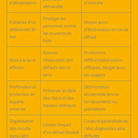
d’alimentation
d’incendie
demandée
Protéger les
Présence d’un
Risque accru
personnes contre
différentiel 30
d’électrisation en cas de
les courants de
mA
défaut
fuite
Assurer
Protections
Mise à la terre
l’évacuation des
différentielles moins
efficace
défauts vers la
efficaces, danger pour
terre
les usagers
Profondeur et
Détérioration
Préserver le câble
protection de
accidentelle lors de
des chocs et des
la gaine
terrassements ou
travaux ultérieurs
enterrée
plantations
Organisation
Coupure généralisée de
Limiter l’impact
des circuits
l’abri, diagnostics plus
d’un défaut localisé
dans l’abri
difficiles