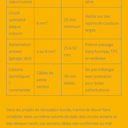
salon/cuisine
série
Circuit
Rester sur des
spécialisé
25 mm
6 mm²
rayons de courbure
plaque
minimum
larges
cuisson
Alimentation
Prévoir passage
25 à 32
annexe
4 ou 6 mm²
dans fourreau TPC
mm
(garage, abri)
en extérieur
Liaisons
Ne pas mélanger
Câbles de
domotiques
16 mm
avec puissance
petite
/
dédiés
pour éviter
section
commandes
perturbations
Dans les projets de rénovation lourde, il arrive de devoir faire
cohabiter, dans un même volume de dalle, des circuits anciens et
des réseaux neufs. Les anciens câbles non conformes ou mal