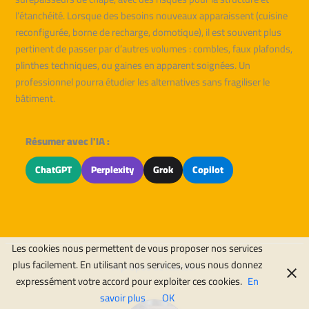
l’étanchéité. Lorsque des besoins nouveaux apparaissent (cuisine
reconfigurée, borne de recharge, domotique), il est souvent plus
pertinent de passer par d’autres volumes : combles, faux plafonds,
plinthes techniques, ou gaines en apparent soignées. Un
professionnel pourra étudier les alternatives sans fragiliser le
bâtiment.
Résumer avec l'IA :
ChatGPT
Perplexity
Grok
Copilot
Les cookies nous permettent de vous proposer nos services
plus facilement. En utilisant nos services, vous nous donnez
À propos de l'auteur
expressément votre accord pour exploiter ces cookies.
En
savoir plus
OK