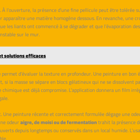
. À l’ouverture, la présence d’une fine pellicule peut être tolérée 
sser apparaître une matière homogène dessous. En revanche, une cro
e les liants ont commencé à se dégrader et que l’évaporation des
stable sur le mur.
et solutions efficaces
e permet d’évaluer la texture en profondeur. Une peinture en bon
t, si la masse se sépare en blocs gélatineux qui ne se dissolvent pa
e chimique est déjà compromise. L’application donnera un film irré
gale.
ic. Une peinture récente et correctement formulée dégage une odeur 
 une odeur
aigre, de moisi ou de fermentation
trahit la présence 
verts depuis longtemps ou conservés dans un local humide. L’usage
ble.