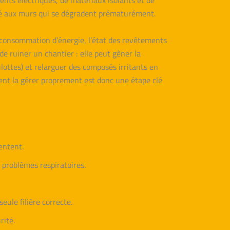
ents électriques, de matériaux isolants et de
ollué aux murs qui se dégradent prématurément.
a consommation d’énergie, l’état des revêtements
e ruiner un chantier : elle peut gêner la
lottes) et relarguer des composés irritants en
ent la gérer proprement est donc une étape clé
entent.
 problèmes respiratoires.
eule filière correcte.
rité.