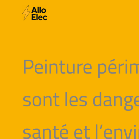
Aller
au
contenu
Peinture péri
sont les dange
santé et l’en