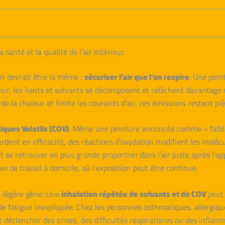
santé et la qualité de l’air intérieur
on devrait être la même :
sécuriser l’air que l’on respire
. Une pein
e mur, les liants et solvants se décomposent et relâchent davantag
rde la chaleur et limite les courants d’air, ces émissions restent p
ques Volatils (COV)
. Même une peinture annoncée comme « faible 
rdent en efficacité, des réactions d’oxydation modifient les molé
e retrouver en plus grande proportion dans l’air juste après l’appl
s de travail à domicile, où l’exposition peut être continue.
e légère gêne. Une
inhalation répétée de solvants et de COV
peut 
de fatigue inexpliquée. Chez les personnes asthmatiques, allergique
déclencher des crises, des difficultés respiratoires ou des inflam