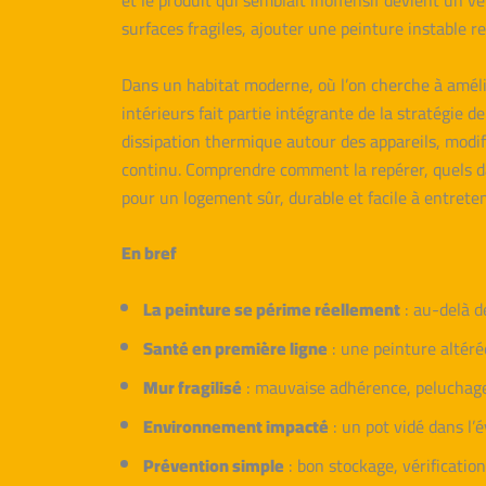
et le produit qui semblait inoffensif devient un 
surfaces fragiles, ajouter une peinture instable r
Dans un habitat moderne, où l’on cherche à amélio
intérieurs fait partie intégrante de la stratégie d
dissipation thermique autour des appareils, modifi
continu. Comprendre comment la repérer, quels d
pour un logement sûr, durable et facile à entreten
En bref
La peinture se périme réellement
: au-delà d
Santé en première ligne
: une peinture altéré
Mur fragilisé
: mauvaise adhérence, peluchage,
Environnement impacté
: un pot vidé dans l’é
Prévention simple
: bon stockage, vérification