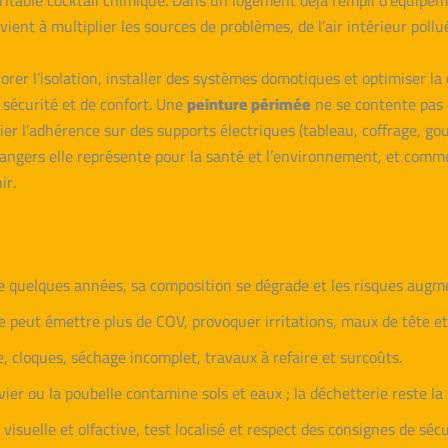
véritable cocktail chimique. Dans un logement déjà rempli d’équipem
evient à multiplier les sources de problèmes, de l’air intérieur p
rer l’isolation, installer des systèmes domotiques et optimiser l
e sécurité et de confort. Une
peinture périmée
ne se contente pas d
er l’adhérence sur des supports électriques (tableau, coffrage, gou
angers elle représente pour la santé et l’environnement, et comm
ir.
e quelques années, sa composition se dégrade et les risques augm
e peut émettre plus de COV, provoquer irritations, maux de tête et
 cloques, séchage incomplet, travaux à refaire et surcoûts.
vier ou la poubelle contamine sols et eaux ; la déchetterie reste la s
 visuelle et olfactive, test localisé et respect des consignes de sécu