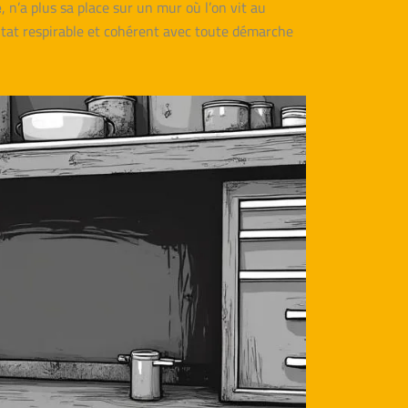
e
, n’a plus sa place sur un mur où l’on vit au
bitat respirable et cohérent avec toute démarche