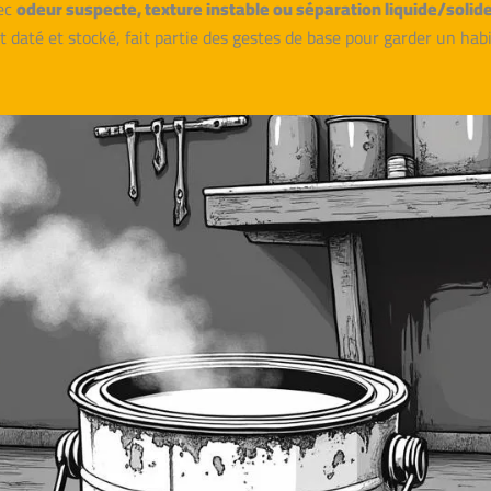
vec
odeur suspecte, texture instable ou séparation liquide/solid
t daté et stocké, fait partie des gestes de base pour garder un ha