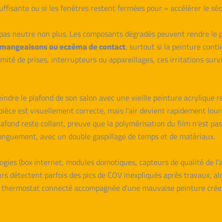
suffisante ou si les fenêtres restent fermées pour « accélérer le sé
 pas neutre non plus. Les composants dégradés peuvent rendre le pr
émangeaisons ou eczéma de contact
, surtout si la peinture con
ximité de prises, interrupteurs ou appareillages, ces irritations 
indre le plafond de son salon avec une vieille peinture acrylique 
ièce est visuellement correcte, mais l’air devient rapidement lourd
lafond reste collant, preuve que la polymérisation du film n’est pas
longuement, avec un double gaspillage de temps et de matériaux.
es (box internet, modules domotiques, capteurs de qualité de l’ai
urs détectent parfois des pics de COV inexpliqués après travaux, al
e thermostat connecté accompagnée d’une mauvaise peinture crée 