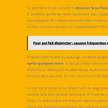
La première étape consiste à
observer la surface
à condition qu’elle se retire facilement pour lai
accompagnée de craquelures profondes, indique qu
surface annonce souvent un comportement très in
Four qui fait disjoncter : causes fréquentes 
Ensuite vient le test au mélange. Un bâton propr
après quelques tours
. Si des grumeaux persisten
distincte au-dessus d’une pâte dense, la structur
d’autres plus pauvres, et une couverture très iné
Le nez est ensuite un excellent outil de diagnost
comme celle d’un produit technique. À l’inverse,
d’eau. Ce phénomène est fréquent dans les pots ou
murs une matière contaminée, peu saine et insta