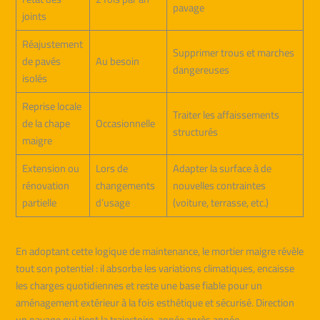
pavage
joints
Réajustement
Supprimer trous et marches
de pavés
Au besoin
dangereuses
isolés
Reprise locale
Traiter les affaissements
de la chape
Occasionnelle
structurés
maigre
Extension ou
Lors de
Adapter la surface à de
rénovation
changements
nouvelles contraintes
partielle
d’usage
(voiture, terrasse, etc.)
En adoptant cette logique de maintenance, le mortier maigre révèle
tout son potentiel : il absorbe les variations climatiques, encaisse
les charges quotidiennes et reste une base fiable pour un
aménagement extérieur à la fois esthétique et sécurisé. Direction
un pavage qui tient la trajectoire, année après année.