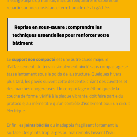
mélange déjà trop humide, mais de rééquilibrer le sable et de
repartir sur une consistance terre humide dès la gâchée.
Reprise en sous-œuvre : comprendre les
techniques essentielles pour renforcer votre
bâtiment
Le
support non compacté
est une autre cause majeure
d’affaissement. Un terrain simplement nivelé sans compactage se
tasse lentement sous le poids de la structure. Quelques hivers
plus tard, les pavés suivent cette descente, créant des cuvettes et
des marches dangereuses. Un compactage méthodique de la
couche de forme, vérifié à la plaque vibrante, doit faire partie du
protocole, au même titre qu’un contrôle d’isolement pour un circuit
électrique.
Enfin, les
joints bâclés
ou inadaptés fragilisent fortement la
surface. Des joints trop larges ou mal remplis laissent l’eau