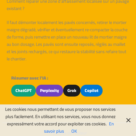
Comment réparer une zone d’affaissement localisée sur un pavage
existant ?
Il faut démonter localement les pavés concernés, retirer le mortier
maigre dégradé, vérifier et éventuellement re‑compacter la couche
de forme, puis remettre en place un nouveau lit de mortier maigre
au bon dosage. Les pavés sont ensuite reposés, réglés au maillet
et les joints rechargés, ce qui restaure la stabilité sans refaire tout
le chantier.
Résumer avec l'IA :
ChatGPT
Perplexity
Grok
Copilot
Les cookies nous permettent de vous proposer nos services
plus facilement. En utilisant nos services, vous nous donnez
expressément votre accord pour exploiter ces cookies.
En
savoir plus
OK
À propos de l'auteur