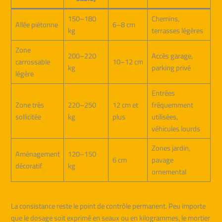
150–180
Chemins,
Allée piétonne
6–8 cm
kg
terrasses légères
Zone
200–220
Accès garage,
carrossable
10–12 cm
kg
parking privé
légère
Entrées
Zone très
220–250
12 cm et
fréquemment
sollicitée
kg
plus
utilisées,
véhicules lourds
Zones jardin,
Aménagement
120–150
6 cm
pavage
décoratif
kg
ornemental
La consistance reste le point de contrôle permanent. Peu importe
que le dosage soit exprimé en seaux ou en kilogrammes, le mortier