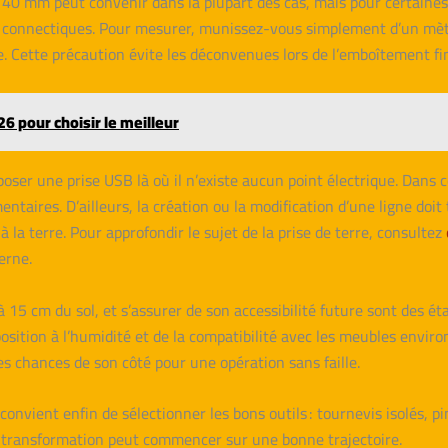
e 40 mm peut convenir dans la plupart des cas, mais pour certaine
connectiques. Pour mesurer, munissez-vous simplement d’un mètre 
 Cette précaution évite les déconvenues lors de l’emboîtement final,
6 pour choisir le meilleur
oser une prise USB là où il n’existe aucun point électrique. Dans ce
ntaires. D’ailleurs, la création ou la modification d’une ligne doit
 la terre. Pour approfondir le sujet de la prise de terre, consultez
erne.
 15 cm du sol, et s’assurer de son accessibilité future sont des é
’exposition à l’humidité et de la compatibilité avec les meubles en
s chances de son côté pour une opération sans faille.
onvient enfin de sélectionner les bons outils : tournevis isolés, pi
la transformation peut commencer sur une bonne trajectoire.