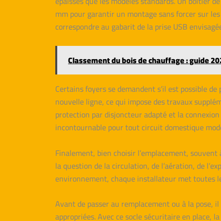
épaisses que les modèles standards. Un boîtier d
mm pour garantir un montage sans forcer sur les 
correspondre au gabarit de la prise USB envisagée.
Classement du bois de chauffage : guide 202
Certains foyers se demandent s’il est possible de p
nouvelle ligne, ce qui impose des travaux suppléme
protection par disjoncteur adapté et la connexion à
incontournable pour tout circuit domestique mod
Finalement, bien choisir l’emplacement, souvent à
la question de la circulation, de l’aération, de l
environnement, chaque installateur met toutes le
Avant de passer au remplacement ou à la pose, il c
appropriées. Avec ce socle sécuritaire en place, 