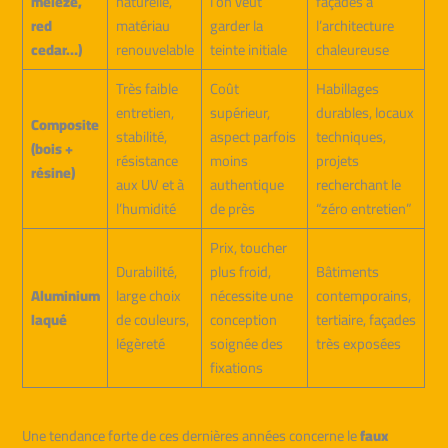
mélèze,
naturelle,
l’on veut
façades à
red
matériau
garder la
l’architecture
cedar…)
renouvelable
teinte initiale
chaleureuse
Très faible
Coût
Habillages
entretien,
supérieur,
durables, locaux
Composite
stabilité,
aspect parfois
techniques,
(bois +
résistance
moins
projets
résine)
aux UV et à
authentique
recherchant le
l’humidité
de près
“zéro entretien”
Prix, toucher
Durabilité,
plus froid,
Bâtiments
Aluminium
large choix
nécessite une
contemporains,
laqué
de couleurs,
conception
tertiaire, façades
légèreté
soignée des
très exposées
fixations
Une tendance forte de ces dernières années concerne le
faux