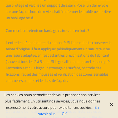
qui protège et valorise un support déjà sain. Poser un claire-voie
sur une façade humide reviendrait à enfermer le problème derrière
un habillage neuf.
Comment entretenir un bardage claire-voie en bois ?
L’entretien dépend du rendu souhaité. Si l’on souhaite conserver la
teinte d’origine, il faut appliquer périodiquement un saturateur ou
une lasure adaptée, en respectant les préconisations du fabricant
(souvent tous les 2 à 5 ans). Si le grisaillement naturel est accepté,
l’entretien est plus léger : nettoyage de surface, contrôle des
fixations, retrait des mousses et vérification des zones sensibles
comme les coupes et les bas de façade.
Le bardage claire-voie est-il compatible avec une borne de
Les cookies nous permettent de vous proposer nos services
recharge ou une installation électrique extérieure ?
plus facilement. En utilisant nos services, vous nous donnez
expressément votre accord pour exploiter ces cookies.
En
Oui, à condition d’anticiper la position des coffrets, câbles et
savoir plus
OK
équipements avant la pose. Il faut préserver l’accessibilité des