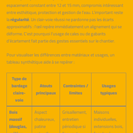
espacement constant entre 12 et 15 mm, compromis intéressant
entre esthétique, protection et gestion de l’eau. L’important reste
la
régularité
. Un clair-voie réussi ne pardonne pas les écarts
approximatifs : l’œil repère immédiatement un alignement qui se
déforme. C’est pourquoi l’usage de cales ou de gabarits
d’écartement fait partie des gestes essentiels sur le chantier.
Pour visualiser les différences entre matériaux et usages, un
tableau synthétique aide à se repérer :
Type de
bardage
Atouts
Contraintes /
Usages
claire-
principaux
limites
typiques
voie
Bois
Aspect
Grisaillement,
Maisons
massif
chaleureux,
entretien
individuelles,
(douglas,
patine
périodique si
extensions bois,