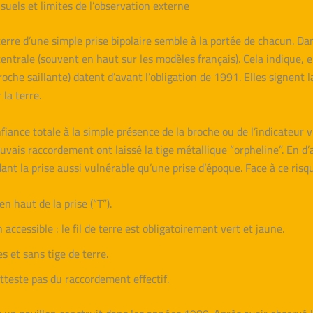
isuels et limites de l’observation externe
 terre d’une simple prise bipolaire semble à la portée de chacun. Da
ntrale (souvent en haut sur les modèles français). Cela indique, en
che saillante) datent d’avant l’obligation de 1991. Elles signent la
la terre.
iance totale à la simple présence de la broche ou de l’indicateur v
vais raccordement ont laissé la tige métallique “orpheline”. En d’a
ant la prise aussi vulnérable qu’une prise d’époque. Face à ce risqu
 haut de la prise (“T”).
n accessible : le fil de terre est obligatoirement vert et jaune.
s et sans tige de terre.
tteste pas du raccordement effectif.