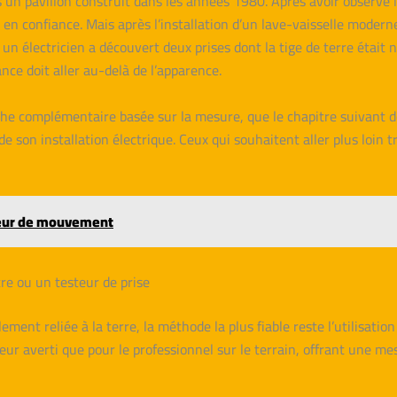
ns un pavillon construit dans les années 1980. Après avoir observé 
is en confiance. Mais après l’installation d’un lave-vaisselle moder
un électricien a découvert deux prises dont la tige de terre était
ance doit aller au-delà de l’apparence.
 complémentaire basée sur la mesure, que le chapitre suivant détai
 son installation électrique. Ceux qui souhaitent aller plus loin 
cteur de mouvement
tre ou un testeur de prise
llement reliée à la terre, la méthode la plus fiable reste l’utilisati
eur averti que pour le professionnel sur le terrain, offrant une me