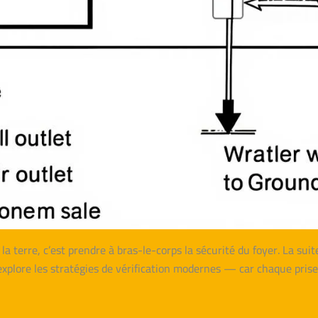
 la terre, c’est prendre à bras-le-corps la sécurité du foyer. La su
explore les stratégies de vérification modernes — car chaque pris