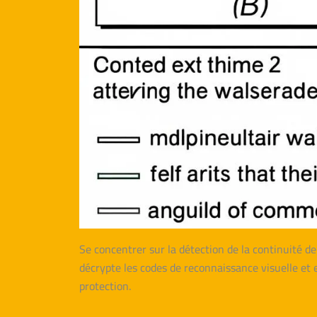
Se concentrer sur la détection de la continuité de
décrypte les codes de reconnaissance visuelle et 
protection.