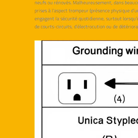
neufs ou rénovés. Malheureusement, dans beaucou
prises à l’aspect trompeur (présence physique d’u
engagent la sécurité quotidienne, surtout lorsqu’
de courts-circuits, d’électrocution ou de détériorat