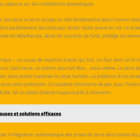
son absence sur les installations domestiques
isir pourquoi la terre occupe un rôle fondamental dans l’univers él
tre parfaitement sécurisé pour éviter toute avarie en vol. La prise
aisse les défaillances, dévie les courants de fuite, protège les pe
trique – un tuyau de machine à laver qui fuit, un four dont un fil
nce. Sans terre, ce chemin pourrait être… vous-même. La terre de
sol, sans jamais traverser le corps humain. La présence d’une pris
 incarne cette protection. Ce système fonctionne de pair avec l’inte
te, tel un pilote d’alerte toujours prêt à intervenir.
causes et solutions efficaces
se l’intégration systématique des prises de terre dans toutes les 