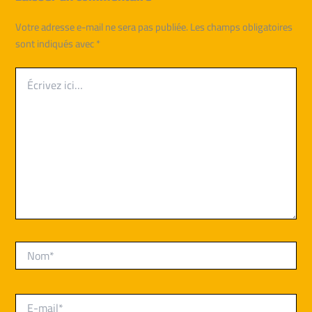
Votre adresse e-mail ne sera pas publiée.
Les champs obligatoires
sont indiqués avec
*
Écrivez
ici…
Nom*
E-