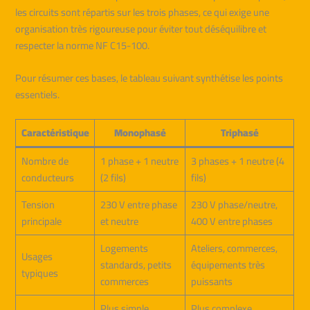
les circuits sont répartis sur les trois phases, ce qui exige une
organisation très rigoureuse pour éviter tout déséquilibre et
respecter la norme NF C15-100.
Pour résumer ces bases, le tableau suivant synthétise les points
essentiels.
Caractéristique
Monophasé
Triphasé
Nombre de
1 phase + 1 neutre
3 phases + 1 neutre (4
conducteurs
(2 fils)
fils)
Tension
230 V entre phase
230 V phase/neutre,
principale
et neutre
400 V entre phases
Logements
Ateliers, commerces,
Usages
standards, petits
équipements très
typiques
commerces
puissants
Plus simple,
Plus complexe,