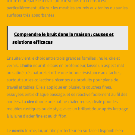
teinte et prépare le terrain pour le vernis ou la cire. Il est
particulièrement utile sur les meubles soumis aux tanins ou sur les
surfaces très absorbantes.
Comprendre le bruit dans la maison : causes et
solutions efficaces
Ensuite vient le choix entre trois grandes familles : huile, cire et
vernis. L’
huile
nourrit le bois en profondeur, laisse un aspect mat
ou satiné très naturel et offre une bonne résistance aux taches,
surtout sur les collections récentes de produits pour plans de
travail et tables. Elle s’applique en plusieurs couches fines,
essuyées entre chaque passage, et se réactive facilement au fil des
années. La
cire
donne une patine chaleureuse, idéale pour les
meubles rustiques ou de style, avec un brillant doux après lustrage
à la laine d’acier fine et au chiffon.
Le
vernis
forme, lui, un film protecteur en surface. Disponible en