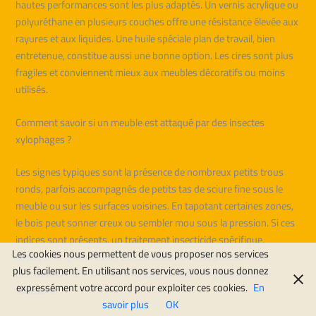
hautes performances sont les plus adaptés. Un vernis acrylique ou
polyuréthane en plusieurs couches offre une résistance élevée aux
rayures et aux liquides. Une huile spéciale plan de travail, bien
entretenue, constitue aussi une bonne option. Les cires sont plus
fragiles et conviennent mieux aux meubles décoratifs ou moins
utilisés.
Comment savoir si un meuble est attaqué par des insectes
xylophages ?
Les signes typiques sont la présence de nombreux petits trous
ronds, parfois accompagnés de petits tas de sciure fine sous le
meuble ou sur les surfaces voisines. En tapotant certaines zones,
le bois peut sonner creux ou sembler mou sous la pression. Si ces
indices sont présents, un traitement insecticide spécifique,
Les cookies nous permettent de vous proposer nos services
appliqué en profondeur, est conseillé avant de poursuivre la
plus facilement. En utilisant nos services, vous nous donnez
restauration, afin d’éviter une dégradation progressive de la
expressément votre accord pour exploiter ces cookies.
En
structure.
savoir plus
OK