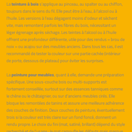
La
teinture à bois
s’applique au pinceau, au spalter ou au chiffon,
toujours dans le sens du fil. Elle peut être à l’eau, à l’alcool ou à
l’huile. Les versions à l’eau dégagent moins d’odeur et sèchent
vite, mais remontent parfois les fibres du bois, nécessitant un
léger égrenage après séchage. Les teintes à l’alcool ou à l’huile
offrent une profondeur différente, utile pour des rendus « brou de
noix » ou acajou sur des meubles anciens. Dans tous les cas, il est
recommandé de tester la couleur sur une partie cachée (intérieur
de porte, dessous de plateau) pour éviter les surprises.
La
peinture pour meubles
, quant à elle, demande une préparation
spécifique. Une sous-couche bois ou multi-supports est
fortement conseillée, surtout sur des essences tanniques comme
le chêne ou le châtaignier, ou sur d’anciens meubles cirés. Elle
bloque les remontées de tanins et assure une meilleure adhérence
des couches de finition. Deux couches de peinture, éventuellement
trois si la couleur est très claire sur un fond foncé, donnent un
rendu propre. Le choix du fini (mat, satiné, brillant) dépend du style
recherché et de l’usage : le mat camoufle les défauts mais marque