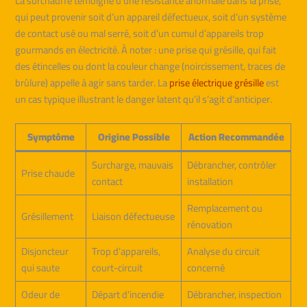
La surchauffe témoigne d’une résistance anormale dans la prise,
qui peut provenir soit d’un appareil défectueux, soit d’un système
de contact usé ou mal serré, soit d’un cumul d’appareils trop
gourmands en électricité. À noter : une prise qui grésille, qui fait
des étincelles ou dont la couleur change (noircissement, traces de
brûlure) appelle à agir sans tarder. La
prise électrique grésille
est
un cas typique illustrant le danger latent qu’il s’agit d’anticiper.
Symptôme
Origine Possible
Action Recommandée
Surcharge, mauvais
Débrancher, contrôler
Prise chaude
contact
installation
Remplacement ou
Grésillement
Liaison défectueuse
rénovation
Disjoncteur
Trop d’appareils,
Analyse du circuit
qui saute
court-circuit
concerné
Odeur de
Départ d’incendie
Débrancher, inspection