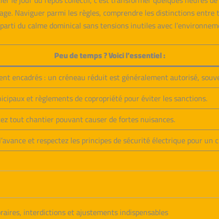
ier le jour du repos collectif, c’est transformer quelques heures de
inage. Naviguer parmi les règles, comprendre les distinctions entre 
r parti du calme dominical sans tensions inutiles avec l’environne
Peu de temps ? Voici l’essentiel :
ent encadrés : un créneau réduit est généralement autorisé, souv
unicipaux et règlements de copropriété pour éviter les sanctions.
itez tout chantier pouvant causer de fortes nuisances.
’avance et respectez les principes de sécurité électrique pour un c
raires, interdictions et ajustements indispensables