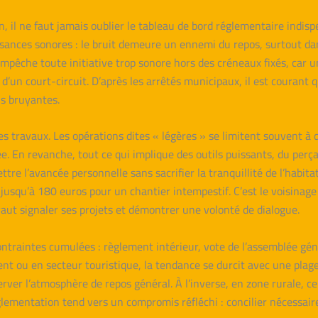
 il ne faut jamais oublier le tableau de bord réglementaire indisp
nuisances sonores : le bruit demeure un ennemi du repos, surtout 
mpêche toute initiative trop sonore hors des créneaux fixés, car u
e d’un court-circuit. D’après les arrêtés municipaux, il est coura
ns bruyantes.
des travaux. Les opérations dites « légères » se limitent souvent 
e. En revanche, tout ce qui implique des outils puissants, du perç
ttre l’avancée personnelle sans sacrifier la tranquillité de l’habit
squ’à 180 euros pour un chantier intempestif. C’est le voisinage qu
 vaut signaler ses projets et démontrer une volonté de dialogue.
ontraintes cumulées : règlement intérieur, vote de l’assemblée géné
nt ou en secteur touristique, la tendance se durcit avec une plage 
erver l’atmosphère de repos général. À l’inverse, en zone rurale, ce
églementation tend vers un compromis réfléchi : concilier nécessair