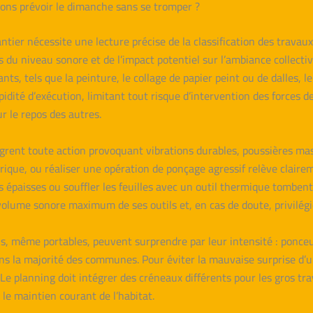
tions prévoir le dimanche sans se tromper ?
antier nécessite une lecture précise de la classification des travau
s du niveau sonore et de l’impact potentiel sur l’ambiance collecti
ts, tels que la peinture, le collage de papier peint ou de dalles, l
pidité d’exécution, limitant tout risque d’intervention des forces de
ur le repos des autres.
ntègrent toute action provoquant vibrations durables, poussières 
rique, ou réaliser une opération de ponçage agressif relève clair
ies épaisses ou souffler les feuilles avec un outil thermique tomben
volume sonore maximum de ses outils et, en cas de doute, privilégi
ils, même portables, peuvent surprendre par leur intensité : ponc
s la majorité des communes. Pour éviter la mauvaise surprise d’u
 Le planning doit intégrer des créneaux différents pour les gros tr
le maintien courant de l’habitat.