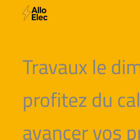
Aller
au
contenu
Travaux le di
profitez du c
avancer vos p