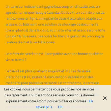
Un carreleur indépendant gagne beaucoup en efficacité avec un
agenda numérique (Google Calendar, Outlook), un outil de prise de
rendez-vous en ligne, un logiciel de devis-facturation adapté aux
artisans du bâtiment, une solution de stockage de documents
(plans, photos) dans le cloud, et un site internet associé à une fiche
Google My Business. Ces outils facilitent la gestion du planning, la
relation client et la visibilité locale.
Le métier de carreleur est-il compatible avec une bonne qualité de
vie au travail ?
Le travail est physiquement exigeant et impose de vraies
précautions (EPI, gestes de manutention, organisation des
chantiers) pour préserver sa santé. En contrepartie, le carreleur
bénéficie d’un métier concret, varié, avec la possibilité de choisir
Les cookies nous permettent de vous proposer nos services
ses chantiers lorsqu’il est à son compte. Une bonne préparation,
plus facilement. En utilisant nos services, vous nous donnez
des méthodes de travail adaptées et une gestion rigoureuse
expressément votre accord pour exploiter ces cookies.
En
permettent de concilier activité soutenue et équilibre de vie.
savoir plus
OK