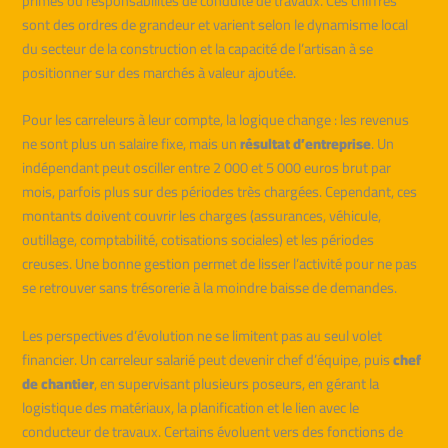
primes ou responsabilités de conduite de travaux. Ces chiffres
sont des ordres de grandeur et varient selon le dynamisme local
du secteur de la construction et la capacité de l’artisan à se
positionner sur des marchés à valeur ajoutée.
Pour les carreleurs à leur compte, la logique change : les revenus
ne sont plus un salaire fixe, mais un
résultat d’entreprise
. Un
indépendant peut osciller entre 2 000 et 5 000 euros brut par
mois, parfois plus sur des périodes très chargées. Cependant, ces
montants doivent couvrir les charges (assurances, véhicule,
outillage, comptabilité, cotisations sociales) et les périodes
creuses. Une bonne gestion permet de lisser l’activité pour ne pas
se retrouver sans trésorerie à la moindre baisse de demandes.
Les perspectives d’évolution ne se limitent pas au seul volet
financier. Un carreleur salarié peut devenir chef d’équipe, puis
chef
de chantier
, en supervisant plusieurs poseurs, en gérant la
logistique des matériaux, la planification et le lien avec le
conducteur de travaux. Certains évoluent vers des fonctions de