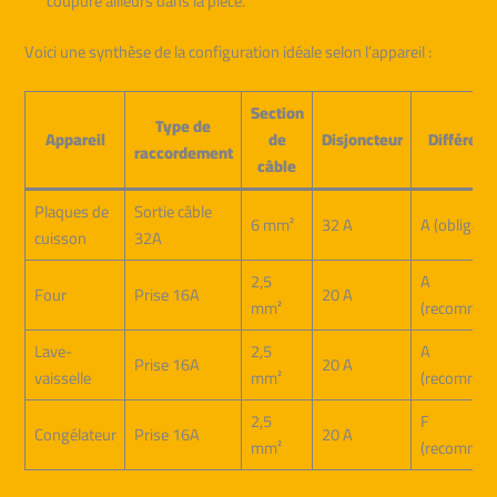
coupure ailleurs dans la pièce.
Voici une synthèse de la configuration idéale selon l’appareil :
Section
Type de
Appareil
de
Disjoncteur
Différenti
raccordement
câble
Plaques de
Sortie câble
6 mm²
32 A
A (obligatoi
cuisson
32A
2,5
A
Four
Prise 16A
20 A
mm²
(recomman
Lave-
2,5
A
Prise 16A
20 A
vaisselle
mm²
(recomman
2,5
F
Congélateur
Prise 16A
20 A
mm²
(recomman