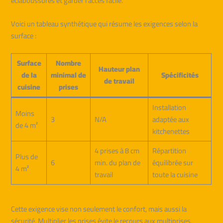
éclaboussures et garder l’accès facile.
Voici un tableau synthétique qui résume les exigences selon la
surface :
Surface
Nombre
Hauteur plan
de la
minimal de
Spécificités
de travail
cuisine
prises
Installation
Moins
3
N/A
adaptée aux
de 4 m²
kitchenettes
4 prises à 8 cm
Répartition
Plus de
6
min. du plan de
équilibrée sur
4 m²
travail
toute la cuisine
Cette exigence vise non seulement le confort, mais aussi la
sécurité. Multiplier les prises évite le recours aux multiprises,