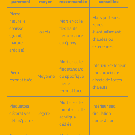
parement
moyen
recommandée
conseillée
Pierre
Murs porteurs,
naturelle
Mortier-colle
zones
épaisse
flex haute
Lourde
éventuellement
(granit,
performance
chaudes ou
marbre,
ou époxy
extérieures
ardoise)
Mortier-colle
Intérieur/extérieur
flex standard
Pierre
hors proximité
Moyenne
ou spécifique
reconstituée
directe de fortes
pierre
chaleurs
reconstituée
Mortier-colle
Plaquettes
Intérieur sec,
mural ou colle
décoratives
Légère
circulation
acrylique
béton/plâtre
domestique
dédiée