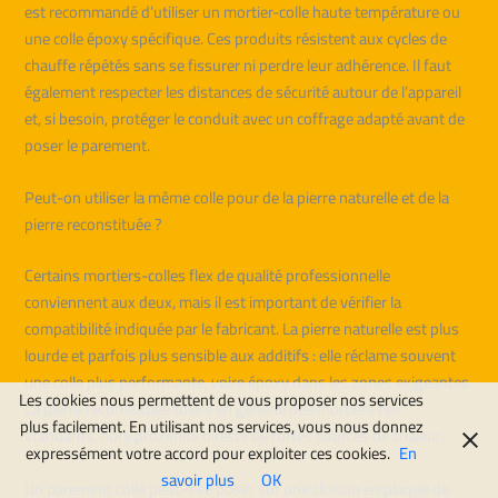
est recommandé d’utiliser un mortier-colle haute température ou
une colle époxy spécifique. Ces produits résistent aux cycles de
chauffe répétés sans se fissurer ni perdre leur adhérence. Il faut
également respecter les distances de sécurité autour de l’appareil
et, si besoin, protéger le conduit avec un coffrage adapté avant de
poser le parement.
Peut-on utiliser la même colle pour de la pierre naturelle et de la
pierre reconstituée ?
Certains mortiers-colles flex de qualité professionnelle
conviennent aux deux, mais il est important de vérifier la
compatibilité indiquée par le fabricant. La pierre naturelle est plus
lourde et parfois plus sensible aux additifs : elle réclame souvent
une colle plus performante, voire époxy dans les zones exigeantes.
Les cookies nous permettent de vous proposer nos services
La pierre reconstituée tolère en général des mortiers flex
plus facilement. En utilisant nos services, vous nous donnez
standards, hors proximité directe de fortes sources de chaleur.
expressément votre accord pour exploiter ces cookies.
En
savoir plus
OK
Un parement collé peut-il se poser sur une cloison en plaque de