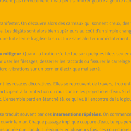
rasent pas correctement. L’eau peut s’infiltrer goutte à goutte dans 
anifester. On découvre alors des carreaux qui sonnent creux, des 
ine. Les dégâts sont alors bien supérieurs au coût d’un simple ch
une fuite lente fragilise la structure sans alerter immédiatement.
u mitigeur
. Quand la fixation s’effectue sur quelques filets seul
ar user les filetages, desserrer les raccords ou fissurer le carrelag
ro-vibrations sur un bornier électrique mal serré.
ent les rosaces décoratives. Elles se retrouvent de travers, trop en
articipent à la protection du mur contre les projections d’eau. Si ell
nt. L’ensemble perd en étanchéité, ce qui va à l’encontre de la logiqu
 se traduit souvent par des
interventions répétées
. On commence 
par ouvrir le mur. Chaque passage implique coupure d’eau, temps pe
ionnée que l’on doit rééquiper en plusieurs fois, ces corrections