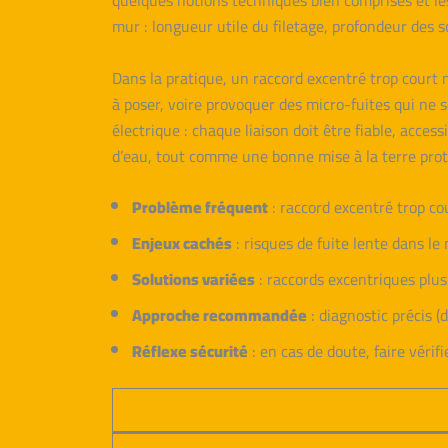
quelques notions techniques bien comprises et les
mur : longueur utile du filetage, profondeur des s
Dans la pratique, un raccord excentré trop court n
à poser, voire provoquer des micro-fuites qui ne 
électrique : chaque liaison doit être fiable, acces
d’eau, tout comme une bonne mise à la terre protèg
Problème fréquent
: raccord excentré trop co
Enjeux cachés
: risques de fuite lente dans le
Solutions variées
: raccords excentriques plus 
Approche recommandée
: diagnostic précis 
Réflexe sécurité
: en cas de doute, faire vérifi