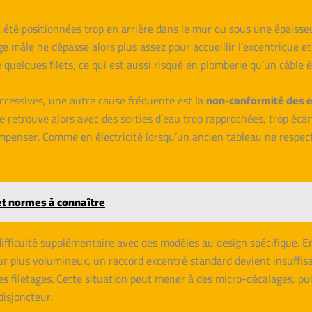
t été positionnées trop en arrière dans le mur ou sous une épaisseu
ge mâle ne dépasse alors plus assez pour accueillir l’excentrique et 
 quelques filets, ce qui est aussi risqué en plomberie qu’un câble 
ccessives, une autre cause fréquente est la
non-conformité des 
 se retrouve alors avec des sorties d’eau trop rapprochées, trop éc
mpenser. Comme en électricité lorsqu’un ancien tableau ne respect
 et normes à connaître
difficulté supplémentaire avec des modèles au design spécifique. En
 plus volumineux, un raccord excentré standard devient insuffisan
s filetages. Cette situation peut mener à des micro-décalages, pui
disjoncteur.