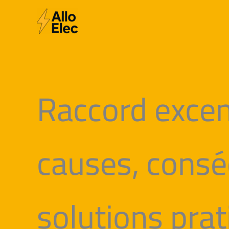
Aller
au
contenu
Raccord excent
causes, consé
solutions pra