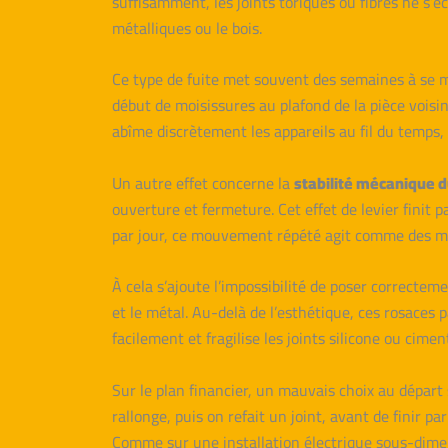
suffisamment, les joints toriques ou fibres ne s’éc
métalliques ou le bois.
Ce type de fuite met souvent des semaines à se m
début de moisissures au plafond de la pièce vois
abîme discrètement les appareils au fil du temps, 
Un autre effet concerne la
stabilité mécanique d
ouverture et fermeture. Cet effet de levier finit p
par jour, ce mouvement répété agit comme des mic
À cela s’ajoute l’impossibilité de poser correctem
et le métal. Au-delà de l’esthétique, ces rosaces p
facilement et fragilise les joints silicone ou cime
Sur le plan financier, un mauvais choix au départ
rallonge, puis on refait un joint, avant de finir 
Comme sur une installation électrique sous-dimens