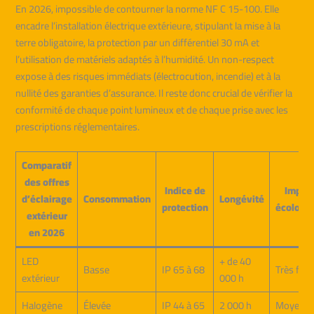
En 2026, impossible de contourner la norme NF C 15-100. Elle
encadre l’installation électrique extérieure, stipulant la mise à la
terre obligatoire, la protection par un différentiel 30 mA et
l’utilisation de matériels adaptés à l’humidité. Un non-respect
expose à des risques immédiats (électrocution, incendie) et à la
nullité des garanties d’assurance. Il reste donc crucial de vérifier la
conformité de chaque point lumineux et de chaque prise avec les
prescriptions réglementaires.
Comparatif
des offres
Indice de
Impac
d’éclairage
Consommation
Longévité
protection
écologi
extérieur
en 2026
LED
+ de 40
Basse
IP 65 à 68
Très faib
extérieur
000 h
Halogène
Élevée
IP 44 à 65
2 000 h
Moyen