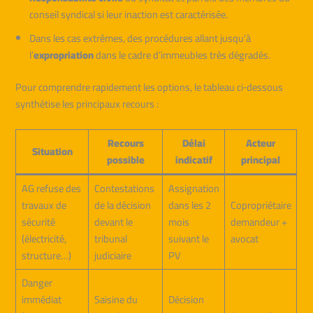
conseil syndical si leur inaction est caractérisée.
Dans les cas extrêmes, des procédures allant jusqu’à
l’
expropriation
dans le cadre d’immeubles très dégradés.
Pour comprendre rapidement les options, le tableau ci‑dessous
synthétise les principaux recours :
Recours
Délai
Acteur
Situation
possible
indicatif
principal
AG refuse des
Contestations
Assignation
travaux de
de la décision
dans les 2
Copropriétaire
sécurité
devant le
mois
demandeur +
(électricité,
tribunal
suivant le
avocat
structure…)
judiciaire
PV
Danger
immédiat
Saisine du
Décision