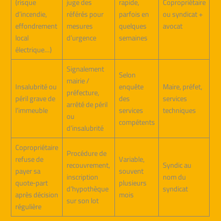
(risque
juge des
rapide,
Copropriétaire
d’incendie,
référés pour
parfois en
ou syndicat +
effondrement
mesures
quelques
avocat
local
d’urgence
semaines
électrique…)
Signalement
Selon
mairie /
Insalubrité ou
enquête
Maire, préfet,
préfecture,
péril grave de
des
services
arrêté de péril
l’immeuble
services
techniques
ou
compétents
d’insalubrité
Copropriétaire
Procédure de
refuse de
Variable,
recouvrement,
Syndic au
payer sa
souvent
inscription
nom du
quote‑part
plusieurs
d’hypothèque
syndicat
après décision
mois
sur son lot
régulière