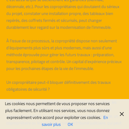
décennale, etc.). Pour les copropriétaires qui doutaient du sérieux
du projet, constater une installation propre, des tableaux bien
repérés, des coffrets fermés et sécurisés, peut changer
durablement leur regard sur la modernisation de l’immeuble.
À l’issue de ce processus, la copropriété dispose non seulement
d’équipements plus sûrs et plus modernes, mais aussi d’une
méthode éprouvée pour gérer les futurs travaux : préparation,
transparence, pilotage et contrôle. Un capital d’expérience précieux
pour les prochaines étapes de la vie de l’immeuble.
Un copropriétaire peut-il bloquer définitivement des travaux
obligatoires de sécurité ?
Non. Même si un ou plusieurs copropriétaires votent contre, les
Les cookies nous permettent de vous proposer nos services
travaux imposés par la loi, un arrêté ou une situation de péril
plus facilement. En utilisant nos services, vous nous donnez
doivent être réalisés. En cas de refus de l’assemblée générale, un
expressément votre accord pour exploiter ces cookies.
En
copropriétaire ou le syndic peut saisir le tribunal judiciaire, qui peut
savoir plus
OK